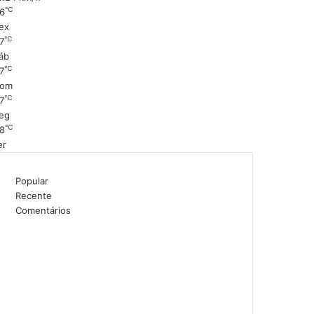
℃
6
ex
℃
7
áb
℃
7
om
℃
7
eg
℃
8
er
Popular
Recente
Comentários