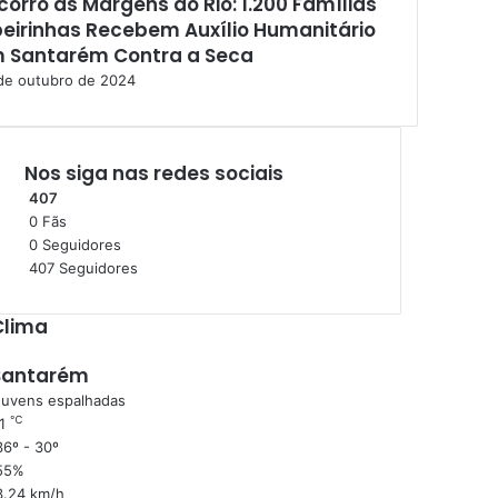
corro às Margens do Rio: 1.200 Famílias
beirinhas Recebem Auxílio Humanitário
 Santarém Contra a Seca
de outubro de 2024
Nos siga nas redes sociais
407
0
Fãs
0
Seguidores
407
Seguidores
Clima
Santarém
uvens espalhadas
℃
1
6º - 30º
55%
3.24 km/h