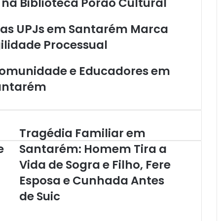
a Biblioteca Porão Cultural
das UPJs em Santarém Marca
ilidade Processual
 Comunidade e Educadores em
Santarém
Tragédia Familiar em
T
r
e
Santarém: Homem Tira a
a
Vida de Sogra e Filho, Fere
g
é
Esposa e Cunhada Antes
d
i
de Suic
a
F