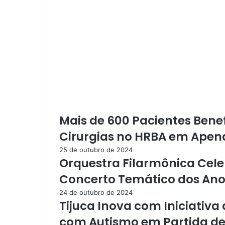
g
r
í
c
o
l
a
:
S
e
m
Mais de 600 Pacientes Bene
a
p
Cirurgias no HRBA em Apen
L
25 de outubro de 2024
a
Orquestra Filarmônica Cele
n
ç
Concerto Temático dos Ano
a
24 de outubro de 2024
P
Tijuca Inova com Iniciativ
r
o
com Autismo em Partida de
j