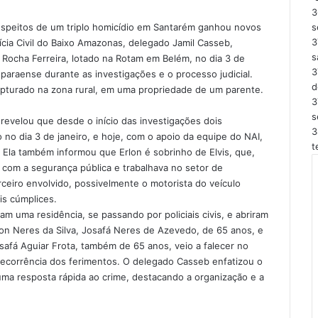
3
suspeitos de um triplo homicídio em Santarém ganhou novos
s
3
cia Civil do Baixo Amazonas, delegado Jamil Casseb,
s
a Rocha Ferreira, lotado na Rotam em Belém, no dia 3 de
3
 paraense durante as investigações e o processo judicial.
d
capturado na zona rural, em uma propriedade de um parente.
3
s
revelou que desde o início das investigações dois
3
o no dia 3 de janeiro, e hoje, com o apoio da equipe do NAI,
t
Ela também informou que Erlon é sobrinho de Elvis, que,
 com a segurança pública e trabalhava no setor de
rceiro envolvido, possivelmente o motorista do veículo
eis cúmplices.
m uma residência, se passando por policiais civis, e abriram
zon Neres da Silva, Josafá Neres de Azevedo, de 65 anos, e
afá Aguiar Frota, também de 65 anos, veio a falecer no
 decorrência dos ferimentos. O delegado Casseb enfatizou o
uma resposta rápida ao crime, destacando a organização e a