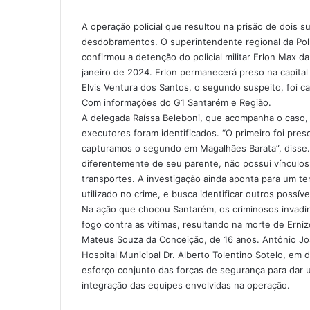
c
n
s
s
a
l
e
k
s
s
t
e
A operação policial que resultou na prisão de dois 
b
e
e
e
s
g
desdobramentos. O superintendente regional da Polí
o
d
n
n
A
r
confirmou a detenção do policial militar Erlon Max d
o
i
g
g
p
a
janeiro de 2024. Erlon permanecerá preso na capital
k
n
e
e
p
m
Elvis Ventura dos Santos, o segundo suspeito, foi 
r
r
Com informações do G1 Santarém e Região.
A delegada Raíssa Beleboni, que acompanha o caso, 
executores foram identificados. “O primeiro foi pres
capturamos o segundo em Magalhães Barata”, disse. 
diferentemente de seu parente, não possui vínculos
transportes. A investigação ainda aponta para um te
utilizado no crime, e busca identificar outros possív
Na ação que chocou Santarém, os criminosos invadira
fogo contra as vítimas, resultando na morte de Erni
Mateus Souza da Conceição, de 16 anos. Antônio Jos
Hospital Municipal Dr. Alberto Tolentino Sotelo, em
esforço conjunto das forças de segurança para dar 
integração das equipes envolvidas na operação.