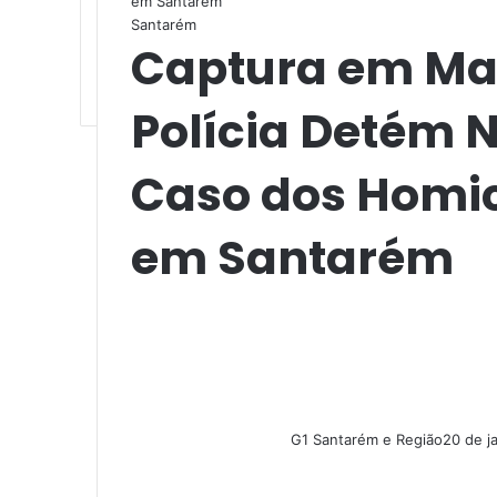
em Santarém
Santarém
Captura em Ma
Polícia Detém 
Caso dos Homic
em Santarém
G1 Santarém e Região
20 de j
F
X
L
M
M
W
T
a
i
e
e
h
e