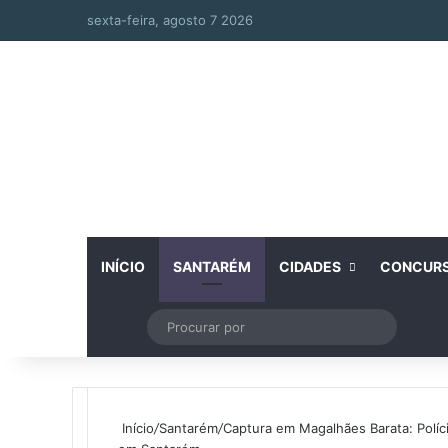
sexta-feira, agosto 7 2026
INÍCIO
SANTARÉM
CIDADES
CONCUR
Artigo aleatório
Switch skin
Procurar
por
Início
/
Santarém
/
Captura em Magalhães Barata: Polí