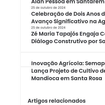
Alan Pessoa em Santarém n
25 de outubro de 2024
Celebração de Dois Anos 
Avanço Significativo na Ag
25 de outubro de 2024
Zé Maria Tapajós Engaja
Diálogo Construtivo por 
Inovação Agrícola: Semap
I
n
Lança Projeto de Cultivo d
o
Mandioca em Santa Rosa
v
a
ç
ã
o
Artigos relacionados
A