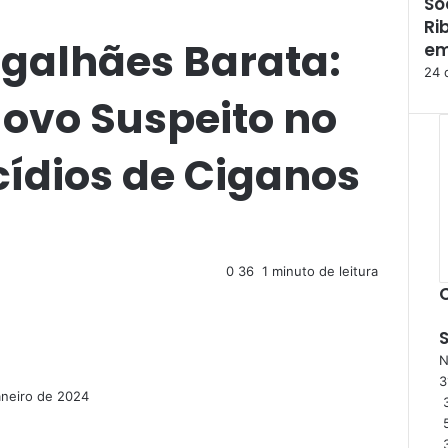
So
F
Ri
e
galhães Barata:
c
em
h
24 
a
Novo Suspeito no
r
ídios de Ciganos
0
36
1 minuto de leitura
N
3
aneiro de 2024
3