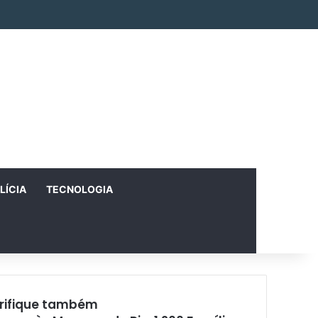
Facebook
X
Instagram
RSS
Entrar
Artigo aleatório
Barra Lateral
LÍCIA
TECNOLOGIA
rifique também