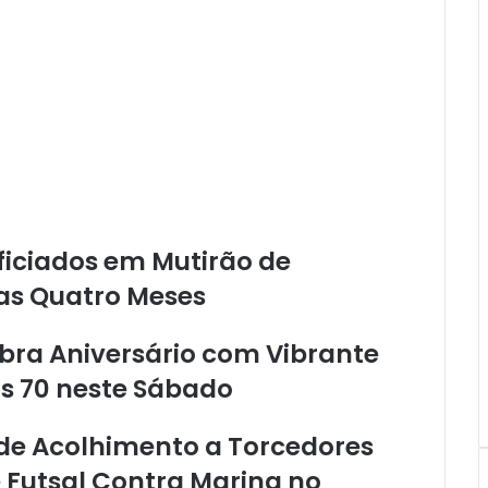
a
m
i
l
i
a
r
e
m
S
a
ficiados em Mutirão de
n
t
as Quatro Meses
a
r
bra Aniversário com Vibrante
é
m
s 70 neste Sábado
:
H
a de Acolhimento a Torcedores
o
m
 Futsal Contra Marina no
e