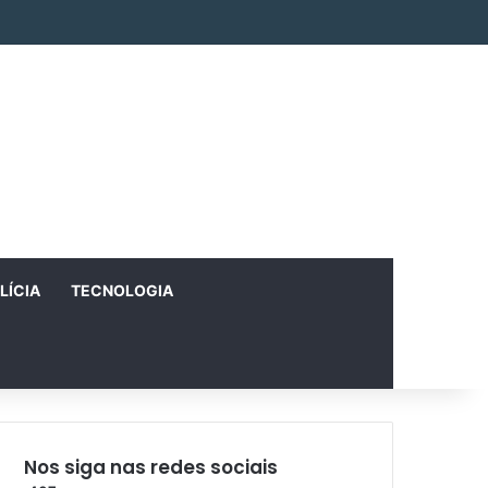
Facebook
X
Instagram
RSS
Entrar
Artigo aleatório
Barra Lateral
LÍCIA
TECNOLOGIA
Nos siga nas redes sociais