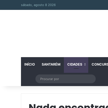
sábado, agosto 8 2026
INÍCIO
SANTARÉM
CIDADES
CONCUR
Artigo aleatório
Switch skin
Procurar
por
Nada encontra