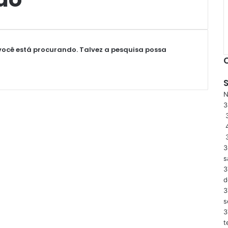
ocê está procurando. Talvez a pesquisa possa
N
3
3
s
3
d
3
s
3
t