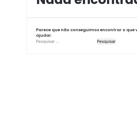
Parece que não conseguimos encontrar o que v
ajudar.
P
e
s
q
u
i
s
a
r
p
o
r
: