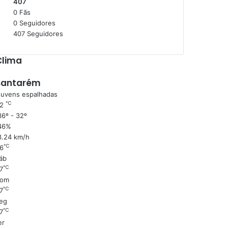
407
0
Fãs
0
Seguidores
407
Seguidores
Clima
Santarém
uvens espalhadas
℃
32
6º - 32º
46%
3.24 km/h
℃
6
áb
℃
7
om
℃
7
eg
℃
7
er