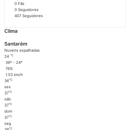
0
Fãs
0
Seguidores
407
Seguidores
Clima
Santarém
Nuvens espalhadas
℃
24
36º - 24º
76%
1.53 km/h
℃
36
sex
℃
37
sáb
℃
37
dom
℃
37
seg
℃
38