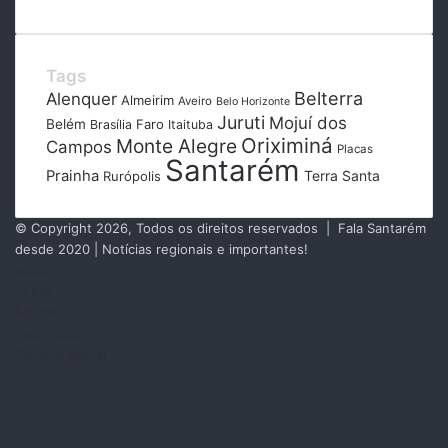
Tags
Belterra
Alenquer
Almeirim
Aveiro
Belo Horizonte
Juruti
Mojuí dos
Belém
Faro
Brasília
Itaituba
Oriximiná
Monte Alegre
Campos
Placas
Santarém
Prainha
Terra Santa
Rurópolis
© Copyright 2026, Todos os direitos reservados | Fala Santarém
desde 2020 | Notícias regionais e importantes!
Início
Sobre
Equipe
Tecnologia
Compre agora!
Facebook
X
Instagram
RSS