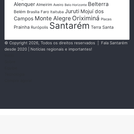
Belterra
Alenquer
Almeirim
Aveiro
Belo Horizonte
Juruti
Mojuí dos
Belém
Faro
Brasília
Itaituba
Oriximiná
Monte Alegre
Campos
Placas
Santarém
Prainha
Terra Santa
Rurópolis
© Copyright 2026, Todos os direitos reservados | Fala Santarém
desde 2020 | Notícias regionais e importantes!
Início
Sobre
Equipe
Tecnologia
Compre agora!
Facebook
X
Instagram
RSS
Botão
Voltar
ao
topo