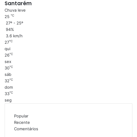
Santarém
Chuva leve
℃
25
27º - 25º
94%
3.6 km/h
℃
27
qui
℃
26
sex
℃
30
sáb
℃
32
dom
℃
33
seg
Popular
Recente
Comentários