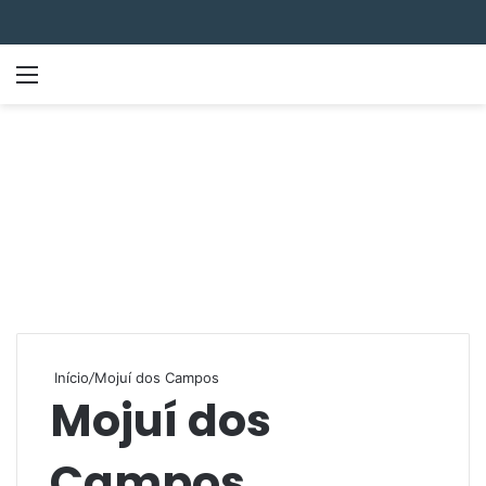
Menu
P
Início
/
Mojuí dos Campos
Mojuí dos
Campos