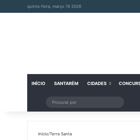
quinta-feira, março 19 2026
INÍCIO
SANTARÉM
CIDADES
CONCUR
Artigo aleatório
Switch skin
Procurar
por
Início
/
Terra Santa