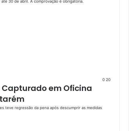
 até 30 de abril. A comprovação é obrigatória.
0
20
é Capturado em Oficina
ntarém
ares teve regressão da pena após descumprir as medidas