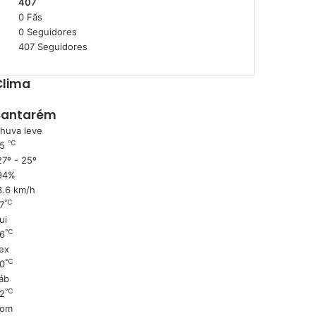
407
0
Fãs
0
Seguidores
407
Seguidores
Clima
Santarém
huva leve
℃
25
7º - 25º
94%
3.6 km/h
℃
7
ui
℃
6
ex
℃
0
áb
℃
2
om