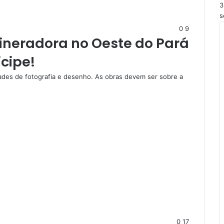
3
s
0
9
ineradora no Oeste do Pará
icipe!
ades de fotografia e desenho. As obras devem ser sobre a
0
17