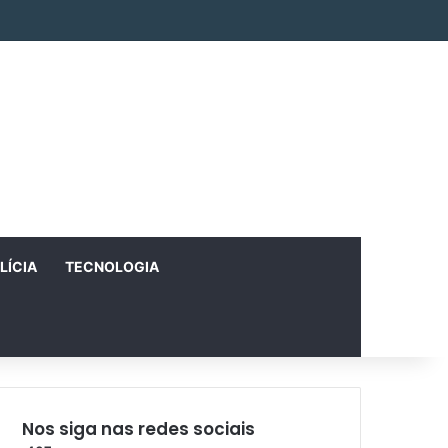
Facebook
X
Instagram
RSS
Entrar
Artigo aleatório
Barra Lateral
LÍCIA
TECNOLOGIA
Nos siga nas redes sociais