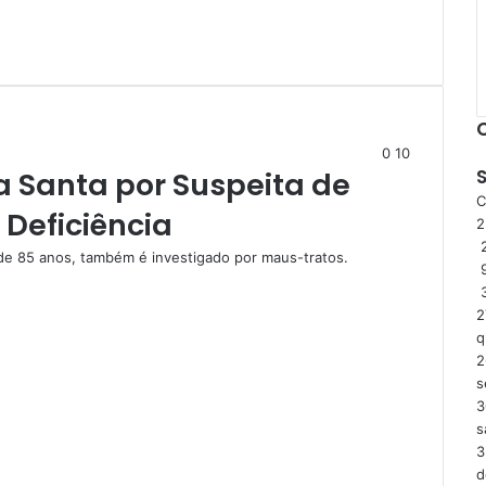
0
10
a Santa por Suspeita de
C
 Deficiência
2
 de 85 anos, também é investigado por maus-tratos.
2
q
2
s
3
s
3
d