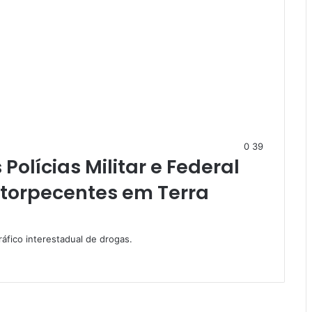
0
39
olícias Militar e Federal
torpecentes em Terra
ráfico interestadual de drogas.