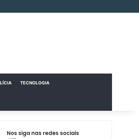
Facebook
X
Instagram
RSS
Entrar
Artigo aleatório
Barra Lateral
LÍCIA
TECNOLOGIA
Nos siga nas redes sociais