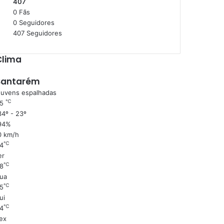
407
0
Fãs
0
Seguidores
407
Seguidores
Clima
Santarém
uvens espalhadas
℃
25
4º - 23º
94%
0 km/h
℃
4
er
℃
8
ua
℃
5
ui
℃
4
ex