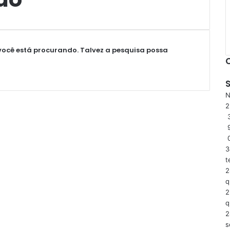
ocê está procurando. Talvez a pesquisa possa
N
3
3
t
2
q
2
q
2
s