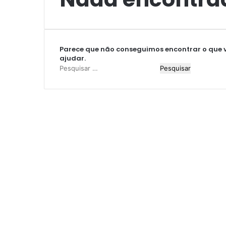
Parece que não conseguimos encontrar o que v
ajudar.
P
e
s
q
u
i
s
a
r
p
o
r
: