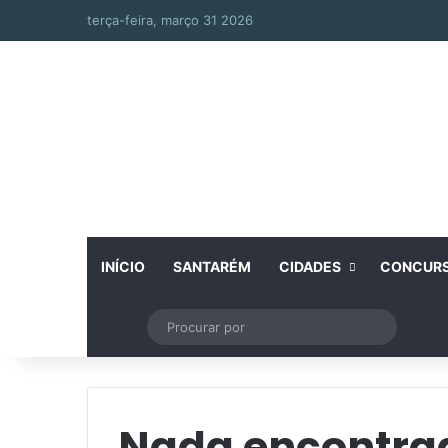
terça-feira, março 31 2026
INÍCIO
SANTARÉM
CIDADES
CONCUR
Artigo aleatório
Switch skin
Procurar
por
Nada encontra