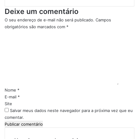
r
o
Deixe um comentário
e
l
s
í
O seu endereço de e-mail não será publicado.
Campos
e
c
obrigatórios são marcados com
*
m
i
C
2
a
o
0
I
m
2
m
e
3
p
n
e
t
d
á
e
r
F
i
u
Nome
*
g
o
E-mail
*
a
*
Site
Salvar meus dados neste navegador para a próxima vez que eu
comentar.