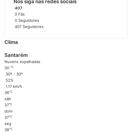
Nos siga nas redes sociais
407
0
Fãs
0
Seguidores
407
Seguidores
Clima
Santarém
Nuvens espalhadas
℃
30
30º - 30º
52%
1.17 km/h
℃
36
sáb
℃
37
dom
℃
37
seg
℃
38