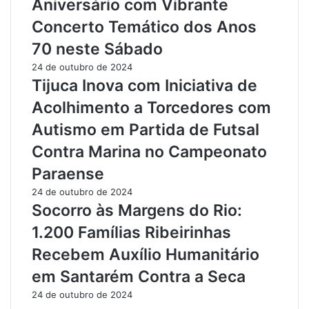
Aniversário com Vibrante
e
i
Concerto Temático dos Anos
V
x
i
i
70 neste Sábado
o
m
24 de outubro de 2024
l
i
Tijuca Inova com Iniciativa de
ê
n
n
á
Acolhimento a Torcedores com
c
:
Autismo em Partida de Futsal
i
A
a
ç
Contra Marina no Campeonato
C
ã
Paraense
o
o
n
R
24 de outubro de 2024
t
á
Socorro às Margens do Rio:
r
p
1.200 Famílias Ribeirinhas
a
i
M
d
Recebem Auxílio Humanitário
u
a
em Santarém Contra a Seca
l
d
h
a
24 de outubro de 2024
e
P