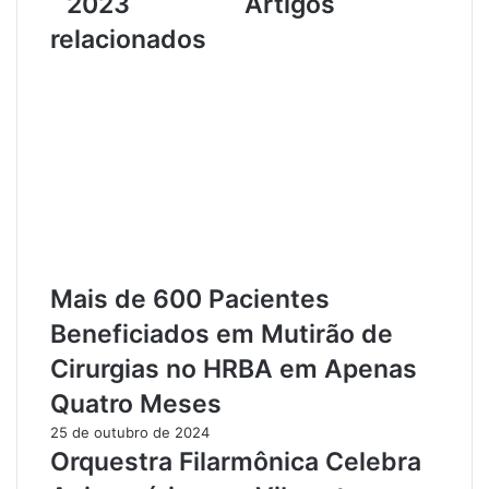
2023
Artigos
f
o
r
r
relacionados
o
A
n
s
t
s
a
a
M
l
a
t
i
o
s
a
d
F
e
a
2
r
Mais de 600 Pacientes
M
m
i
á
Beneficiados em Mutirão de
l
c
Cirurgias no HRBA em Apenas
C
i
a
a
Quatro Meses
s
e
25 de outubro de 2024
o
m
Orquestra Filarmônica Celebra
s
O
d
r