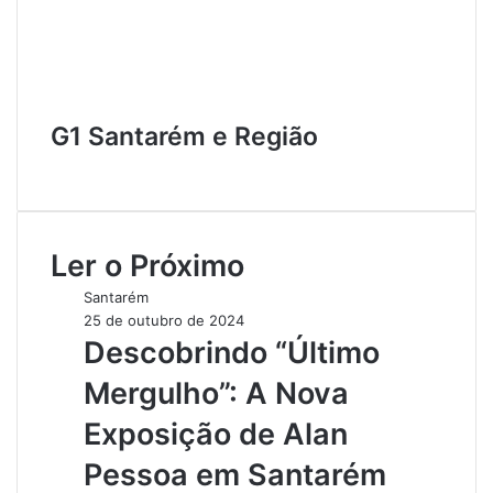
G1 Santarém e Região
W
e
b
s
Ler o Próximo
i
t
Santarém
e
25 de outubro de 2024
Descobrindo “Último
Mergulho”: A Nova
Exposição de Alan
Pessoa em Santarém