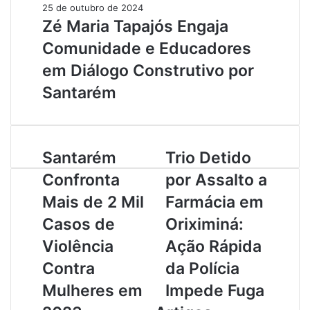
25 de outubro de 2024
Zé Maria Tapajós Engaja
Comunidade e Educadores
em Diálogo Construtivo por
Santarém
S
Santarém
T
Trio Detido
a
r
Confronta
por Assalto a
n
i
t
o
Mais de 2 Mil
Farmácia em
a
D
Casos de
Oriximiná:
r
e
é
t
Violência
Ação Rápida
m
i
Contra
da Polícia
C
d
o
o
Mulheres em
Impede Fuga
n
p