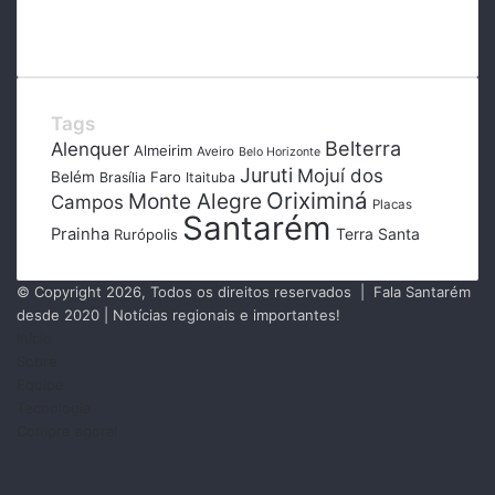
Tags
Belterra
Alenquer
Almeirim
Aveiro
Belo Horizonte
Juruti
Mojuí dos
Belém
Faro
Brasília
Itaituba
Oriximiná
Monte Alegre
Campos
Placas
Santarém
Prainha
Terra Santa
Rurópolis
© Copyright 2026, Todos os direitos reservados | Fala Santarém
desde 2020 | Notícias regionais e importantes!
Início
Sobre
Equipe
Tecnologia
Compre agora!
Facebook
X