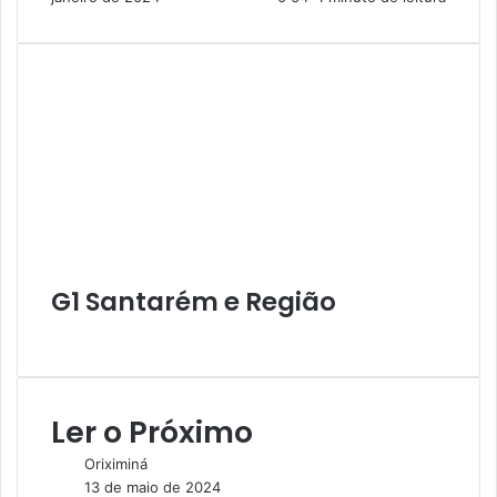
G1 Santarém e Região
W
e
b
s
Ler o Próximo
i
t
Oriximiná
e
13 de maio de 2024