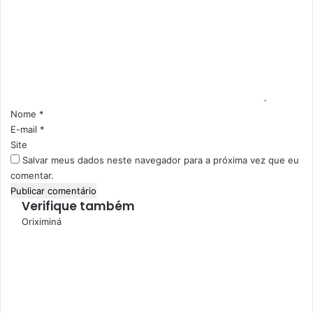
o
m
e
n
t
á
r
i
Nome
*
o
E-mail
*
*
Site
Salvar meus dados neste navegador para a próxima vez que eu
comentar.
Verifique também
F
Oriximiná
e
c
h
a
r