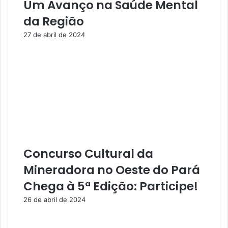
ç
i
Um Avanço na Saúde Mental
a
ç
da Região
a
ã
s
o
27 de abril de 2024
v
d
e
e
r
N
d
o
a
v
d
o
e
s
i
O
r
b
a
j
Concurso Cultural da
s
e
t
Mineradora no Oeste do Pará
i
Chega à 5ª Edição: Participe!
v
o
26 de abril de 2024
s
"