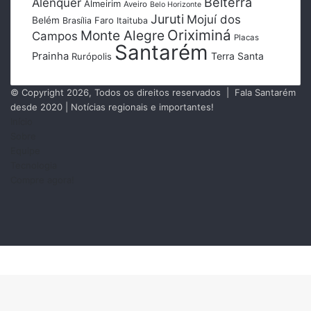
Belterra
Alenquer
Almeirim
Aveiro
Belo Horizonte
Juruti
Mojuí dos
Belém
Faro
Brasília
Itaituba
Oriximiná
Monte Alegre
Campos
Placas
Santarém
Prainha
Terra Santa
Rurópolis
© Copyright 2026, Todos os direitos reservados | Fala Santarém
desde 2020 | Notícias regionais e importantes!
Início
Sobre
Equipe
Tecnologia
Compre agora!
Facebook
X
Instagram
RSS
Facebook
X
Messenger
Messenger
WhatsApp
Telegram
Botão
Voltar
ao
topo