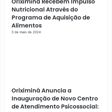
Oriximiná Recebem Impulso
m
v
e
a
Nutricional Através do
r
V
Programa de Aquisição de
r
e
a
r
Alimentos
d
d
3 de maio de 2024
a
e
s
A
a
v
t
a
é
n
h
ç
o
a
j
c
e
o
;
m
c
D
Oriximiná Anuncia a
o
e
Inauguração de Novo Centro
n
f
h
i
de Atendimento Psicossocial:
e
n