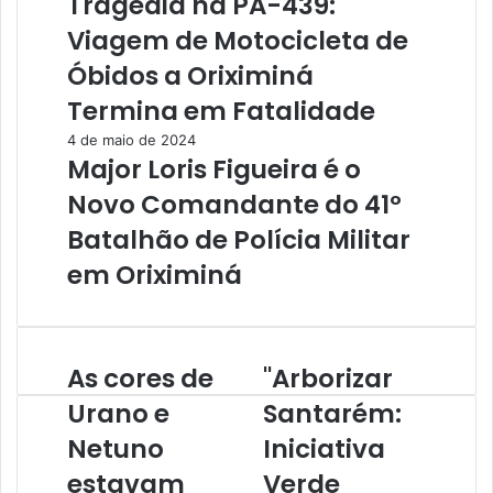
Tragédia na PA-439:
Viagem de Motocicleta de
Óbidos a Oriximiná
Termina em Fatalidade
4 de maio de 2024
Major Loris Figueira é o
Novo Comandante do 41º
Batalhão de Polícia Militar
em Oriximiná
As cores de
"Arborizar
A
"
s
A
Urano e
Santarém:
c
r
Netuno
Iniciativa
o
b
r
o
estavam
Verde
e
r