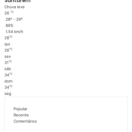
Santarém
Chuva leve
℃
26
28º - 26º
89%
1.54 km/h
℃
28
qui
℃
26
sex
℃
31
sáb
℃
34
dom
℃
34
seg
Popular
Recente
Comentários