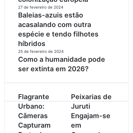
27 de fevereiro de 2024
Baleias-azuis estão
acasalando com outra
espécie e tendo filhotes
híbridos
25 de fevereiro de 2024
Como a humanidade pode
ser extinta em 2026?
F
Flagrante
P
Peixarias de
l
e
Urbano:
Juruti
a
i
g
x
Câmeras
Engajam-se
r
a
Capturam
em
a
r
n
i