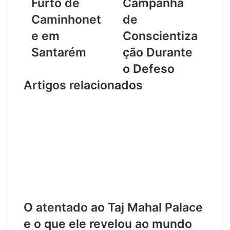
Furto de
Campanha
t
a
Caminhonet
de
e
s
U
d
e em
Conscientiza
r
e
Santarém
ção Durante
b
J
a
u
o Defeso
n
r
Artigos relacionados
o
u
:
t
C
i
â
E
m
n
e
g
r
a
a
j
s
a
C
m
a
-
p
s
O atentado ao Taj Mahal Palace
t
e
e o que ele revelou ao mundo
u
e