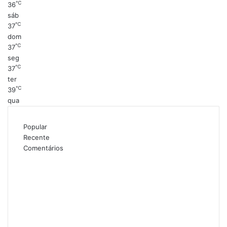
℃
36
sáb
℃
37
dom
℃
37
seg
℃
37
ter
℃
39
qua
Popular
Recente
Comentários