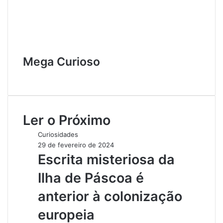
Mega Curioso
W
e
b
s
Ler o Próximo
i
t
Curiosidades
e
29 de fevereiro de 2024
Escrita misteriosa da
Ilha de Páscoa é
anterior à colonização
europeia