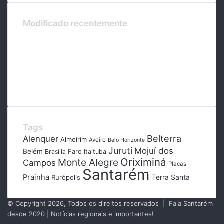
Modificado recentemente
Tags
Belterra
Alenquer
Almeirim
Aveiro
Belo Horizonte
Juruti
Mojuí dos
Belém
Faro
Brasília
Itaituba
Oriximiná
Monte Alegre
Campos
Placas
Santarém
Prainha
Terra Santa
Rurópolis
© Copyright 2026, Todos os direitos reservados | Fala Santarém
desde 2020 | Notícias regionais e importantes!