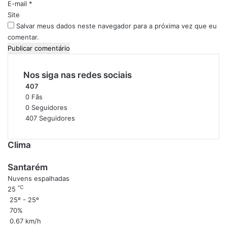
o
E-mail
*
*
Site
Salvar meus dados neste navegador para a próxima vez que eu
comentar.
Nos siga nas redes sociais
407
0
Fãs
0
Seguidores
407
Seguidores
Clima
Santarém
Nuvens espalhadas
℃
25
25º - 25º
70%
0.67 km/h