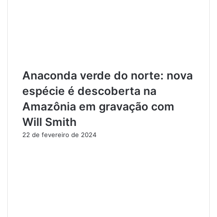
e
z
m
a
S
ç
a
ã
n
o
t
D
a
u
Anaconda verde do norte: nova
r
r
é
a
espécie é descoberta na
m
n
Amazônia em gravação com
t
e
Will Smith
o
D
22 de fevereiro de 2024
e
f
e
s
o