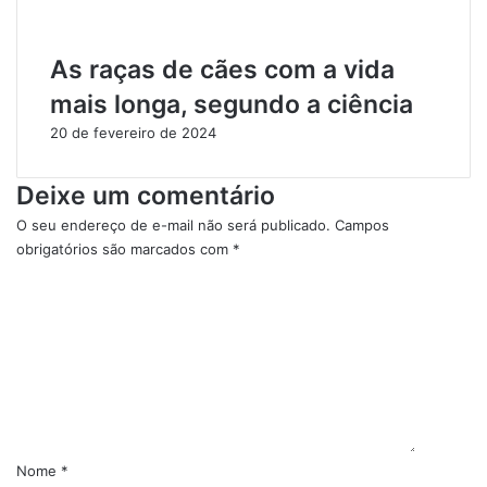
As raças de cães com a vida
mais longa, segundo a ciência
20 de fevereiro de 2024
Deixe um comentário
O seu endereço de e-mail não será publicado.
Campos
obrigatórios são marcados com
*
C
o
m
e
n
t
á
r
i
Nome
*