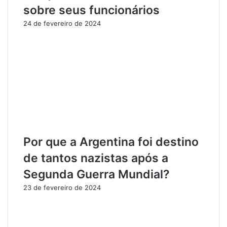
r
m
sobre seus funcionários
a
C
24 de fevereiro de 2024
m
a
F
m
u
p
r
a
t
n
o
h
d
a
e
d
C
e
a
C
m
o
Por que a Argentina foi destino
i
n
n
s
de tantos nazistas após a
h
c
Segunda Guerra Mundial?
o
i
n
e
23 de fevereiro de 2024
e
n
t
t
e
i