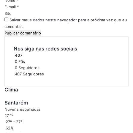
Nome
*
a
o
E-mail
*
n
*
Site
t
Salvar meus dados neste navegador para a próxima vez que eu
a
comentar.
r
é
m
Nos siga nas redes sociais
407
0
Fãs
0
Seguidores
407
Seguidores
Clima
Santarém
Nuvens espalhadas
℃
27
27º - 27º
62%