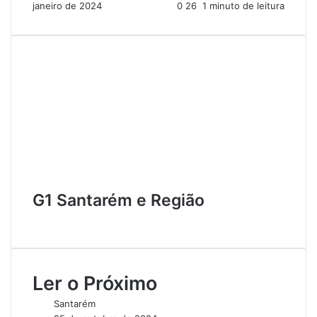
janeiro de 2024
0
26
1 minuto de leitura
G1 Santarém e Região
W
e
b
s
Ler o Próximo
i
t
Santarém
e