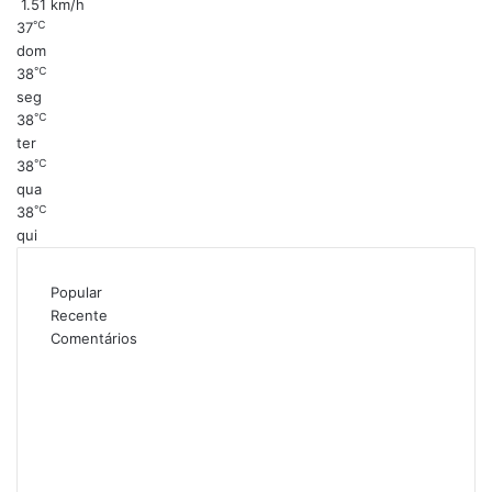
1.51 km/h
℃
37
dom
℃
38
seg
℃
38
ter
℃
38
qua
℃
38
qui
Popular
Recente
Comentários