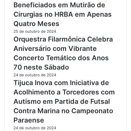
V
o
Beneficiados em Mutirão de
e
r
Cirurgias no HRBA em Apenas
r
m
d
i
Quatro Meses
e
s
25 de outubro de 2024
p
t
Orquestra Filarmônica Celebra
a
é
r
r
Aniversário com Vibrante
a
i
Concerto Temático dos Anos
P
o
r
a
70 neste Sábado
o
r
24 de outubro de 2024
j
q
Tijuca Inova com Iniciativa de
e
u
t
e
Acolhimento a Torcedores com
o
o
Autismo em Partida de Futsal
s
l
d
ó
Contra Marina no Campeonato
e
g
Paraense
M
i
o
c
24 de outubro de 2024