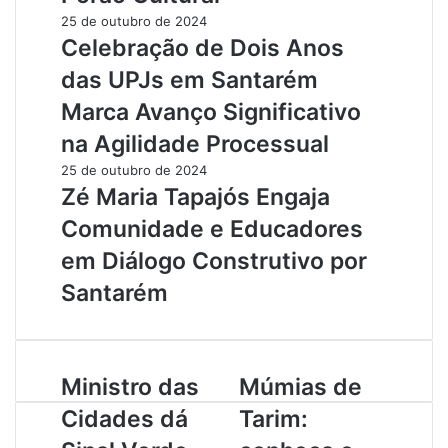
25 de outubro de 2024
Celebração de Dois Anos
das UPJs em Santarém
Marca Avanço Significativo
na Agilidade Processual
25 de outubro de 2024
Zé Maria Tapajós Engaja
Comunidade e Educadores
em Diálogo Construtivo por
Santarém
M
Ministro das
M
Múmias de
i
ú
Cidades dá
Tarim:
n
m
i
i