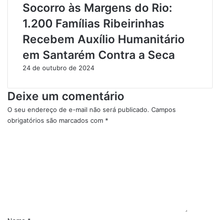
b
o
Socorro às Margens do Rio:
i
d
1.200 Famílias Ribeirinhas
l
e
i
t
Recebem Auxílio Humanitário
d
o
em Santarém Contra a Seca
a
d
d
o
24 de outubro de 2024
e
s
e
o
Deixe um comentário
S
s
a
t
O seu endereço de e-mail não será publicado.
Campos
n
e
obrigatórios são marcados com
*
e
m
C
a
p
o
m
o
m
e
s
e
n
n
t
t
o
á
e
r
m
i
S