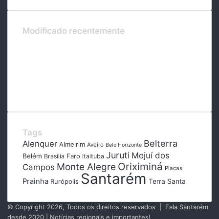
Modificado recentemente
Tags
Belterra
Alenquer
Almeirim
Aveiro
Belo Horizonte
Juruti
Mojuí dos
Belém
Faro
Brasília
Itaituba
Oriximiná
Monte Alegre
Campos
Placas
Santarém
Prainha
Terra Santa
Rurópolis
© Copyright 2026, Todos os direitos reservados | Fala Santarém
desde 2020 | Notícias regionais e importantes!