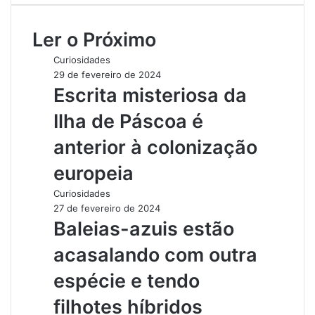
b
s
Ler o Próximo
i
t
Curiosidades
e
29 de fevereiro de 2024
Escrita misteriosa da
Ilha de Páscoa é
anterior à colonização
europeia
Curiosidades
27 de fevereiro de 2024
Baleias-azuis estão
acasalando com outra
espécie e tendo
filhotes híbridos