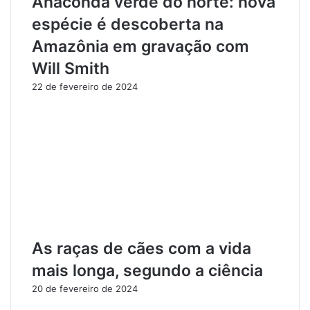
Anaconda verde do norte: nova
o
á
espécie é descoberta na
s
i
Amazônia em gravação com
c
a
Will Smith
s
22 de fevereiro de 2024
d
e
S
a
ú
d
e
As raças de cães com a vida
mais longa, segundo a ciência
20 de fevereiro de 2024