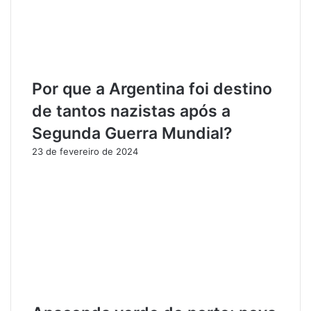
i
t
c
e
i
r
c
á
l
p
e
i
Por que a Argentina foi destino
t
c
de tantos nazistas após a
a
o
s
s
Segunda Guerra Mundial?
e
n
23 de fevereiro de 2024
m
a
A
s
l
U
t
n
e
i
r
d
d
a
o
d
C
e
h
s
ã
B