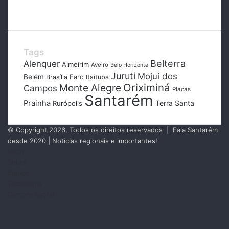
Tags
Belterra
Alenquer
Almeirim
Aveiro
Belo Horizonte
Juruti
Mojuí dos
Belém
Faro
Brasília
Itaituba
Oriximiná
Monte Alegre
Campos
Placas
Santarém
Prainha
Terra Santa
Rurópolis
© Copyright 2026, Todos os direitos reservados | Fala Santarém
desde 2020 | Notícias regionais e importantes!
Início
Sobre
Equipe
Tecnologia
Compre agora!
Facebook
X
Instagram