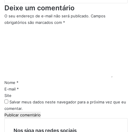
Deixe um comentário
O seu endereço de e-mail não será publicado.
Campos
obrigatórios são marcados com
*
C
o
m
e
n
t
á
r
i
Nome
*
o
E-mail
*
*
Site
Salvar meus dados neste navegador para a próxima vez que eu
comentar.
Nos siga nas redes sociais