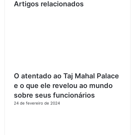
i
c
Artigos relacionados
d
e
o
s
s
s
p
o
o
a
r
M
O
e
n
d
d
i
a
c
d
a
O atentado ao Taj Mahal Palace
e
m
F
e
e o que ele revelou ao mundo
u
n
sobre seus funcionários
r
t
t
o
24 de fevereiro de 2024
o
s
s
F
d
i
e
t
B
o