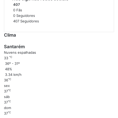
407
0
Fãs
0
Seguidores
407
Seguidores
Clima
Santarém
Nuvens espalhadas
℃
33
36º - 31º
48%
3.34 km/h
℃
36
sex
℃
37
sáb
℃
37
dom
℃
37