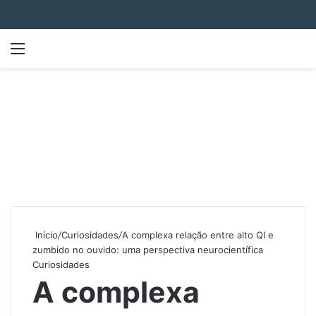
Menu
P
Início
/
Curiosidades
/
A complexa relação entre alto QI e
zumbido no ouvido: uma perspectiva neurocientífica
Curiosidades
A complexa