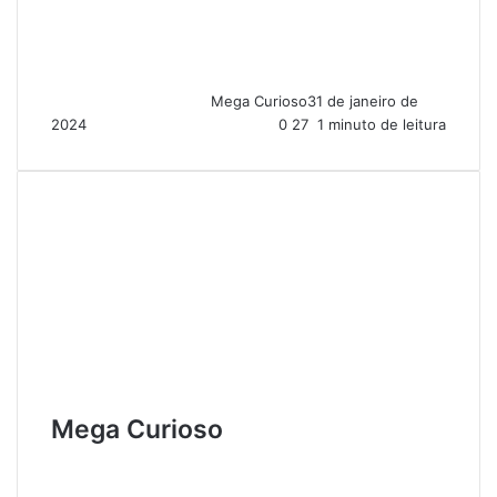
Mega Curioso
31 de janeiro de
2024
0
27
1 minuto de leitura
Mega Curioso
W
e