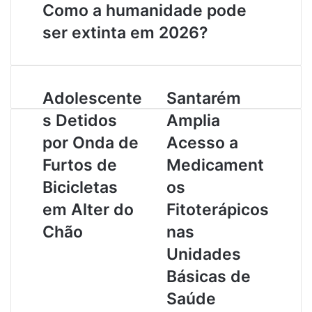
Como a humanidade pode
ser extinta em 2026?
A
Adolescente
S
Santarém
d
a
s Detidos
Amplia
o
n
l
t
por Onda de
Acesso a
e
a
Furtos de
Medicament
s
r
c
é
Bicicletas
os
e
m
em Alter do
Fitoterápicos
n
A
t
m
Chão
nas
e
p
Unidades
s
l
D
i
Básicas de
e
a
Saúde
t
A