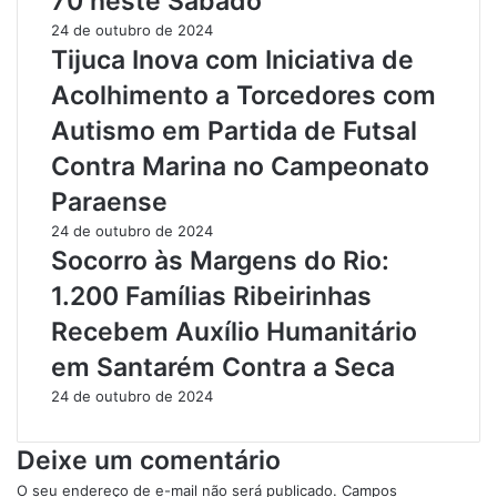
70 neste Sábado
s
s
g
t
24 de outubro de 2024
a
a
Tijuca Inova com Iniciativa de
t
q
Acolhimento a Torcedores com
a
u
d
e
Autismo em Partida de Futsal
a
n
Contra Marina no Campeonato
d
o
e
3
Paraense
I
º
24 de outubro de 2024
n
C
Socorro às Margens do Rio:
c
e
ê
n
1.200 Famílias Ribeirinhas
n
s
Recebem Auxílio Humanitário
d
o
i
A
em Santarém Contra a Seca
o
p
24 de outubro de 2024
é
r
D
e
e
s
Deixe um comentário
v
e
o
n
O seu endereço de e-mail não será publicado.
Campos