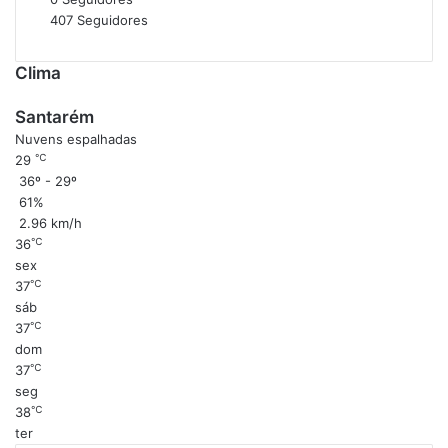
i
407
Seguidores
Clima
Santarém
Nuvens espalhadas
℃
29
36º - 29º
61%
2.96 km/h
℃
36
sex
℃
37
sáb
℃
37
dom
℃
37
seg
℃
38
ter