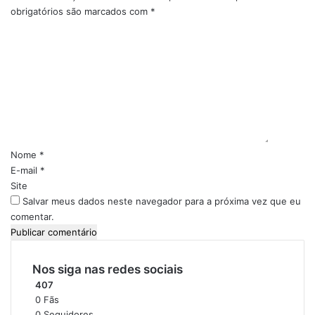
l
t
obrigatórios são marcados com
*
v
a
C
i
d
o
d
o
m
a
e
e
à
m
n
N
S
t
a
a
á
t
n
r
u
t
i
Nome
*
r
a
o
E-mail
*
e
r
*
Site
z
é
Salvar meus dados neste navegador para a próxima vez que eu
a
m
comentar.
e
m
J
u
Nos siga nas redes sociais
r
407
u
0
Fãs
t
0
Seguidores