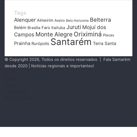
Tags
Belterra
Alenquer
Almeirim
Aveiro
Belo Horizonte
Juruti
Mojuí dos
Belém
Faro
Brasília
Itaituba
Oriximiná
Monte Alegre
Campos
Placas
Santarém
Prainha
Terra Santa
Rurópolis
© Copyright 2026, Todos os direitos reservados | Fala Santarém
desde 2020 | Notícias regionais e importantes!
Início
Sobre
Equipe
Tecnologia
Compre agora!
Facebook
X
Instagram
RSS
Facebook
X
Messenger
Messenger
WhatsApp
Telegram
Botão