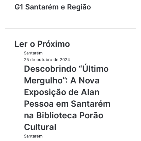
G1 Santarém e Região
W
e
b
s
Ler o Próximo
i
t
Santarém
e
25 de outubro de 2024
Descobrindo “Último
Mergulho”: A Nova
Exposição de Alan
Pessoa em Santarém
na Biblioteca Porão
Cultural
Santarém