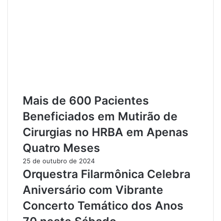
v
r
a
i
g
o
e
d
m
o
:
B
P
a
r
i
e
x
g
o
Mais de 600 Pacientes
u
A
Beneficiados em Mutirão de
i
m
ç
a
Cirurgias no HRBA em Apenas
a
z
Quatro Meses
-
o
R
n
25 de outubro de 2024
e
a
Orquestra Filarmônica Celebra
a
s
Aniversário com Vibrante
l
é
R
D
Concerto Temático dos Anos
e
e