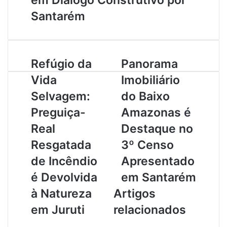
Santarém
R
Refúgio da
P
Panorama
e
a
Vida
Imobiliário
f
n
ú
o
Selvagem:
do Baixo
g
r
Preguiça-
Amazonas é
i
a
o
m
Real
Destaque no
d
a
Resgatada
3º Censo
a
I
V
m
de Incêndio
Apresentado
i
o
é Devolvida
em Santarém
d
b
a
i
à Natureza
Artigos
S
l
em Juruti
relacionados
e
i
l
á