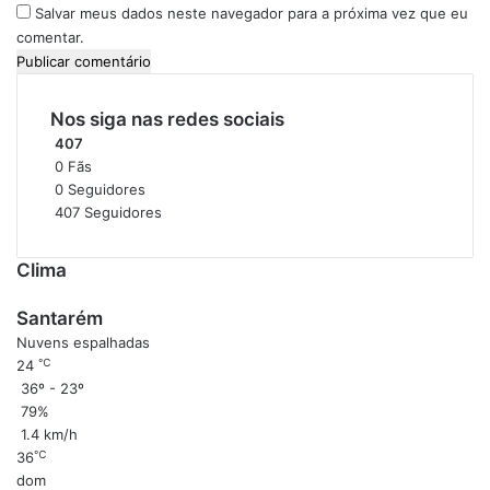
Salvar meus dados neste navegador para a próxima vez que eu
a
C
s
a
comentar.
d
a
s
Nos siga nas redes sociais
t
407
r
0
Fãs
o
0
Seguidores
2
407
Seguidores
0
2
4
Clima
Santarém
Nuvens espalhadas
℃
24
36º - 23º
79%
1.4 km/h
℃
36
dom