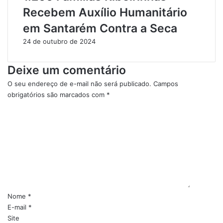
Recebem Auxílio Humanitário
s
p
A
o
em Santarém Contra a Seca
t
s
i
–
24 de outubro de 2024
v
G
i
u
Deixe um comentário
d
i
a
a
O seu endereço de e-mail não será publicado.
Campos
d
C
obrigatórios são marcados com
*
e
o
C
s
m
o
L
p
m
e
l
e
g
e
n
i
t
t
s
o
á
l
p
r
a
a
i
Nome
*
t
r
o
E-mail
*
i
a
*
Site
v
o