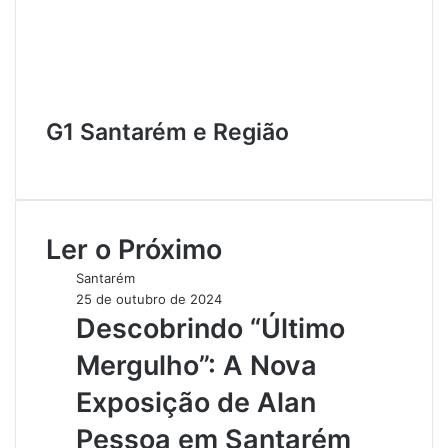
G1 Santarém e Região
W
e
b
s
Ler o Próximo
i
t
Santarém
e
25 de outubro de 2024
Descobrindo “Último
Mergulho”: A Nova
Exposição de Alan
Pessoa em Santarém