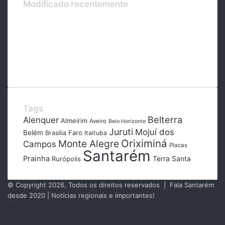
Modificado recentemente
Tags
Belterra
Alenquer
Almeirim
Aveiro
Belo Horizonte
Juruti
Mojuí dos
Belém
Faro
Brasília
Itaituba
Oriximiná
Monte Alegre
Campos
Placas
Santarém
Prainha
Terra Santa
Rurópolis
© Copyright 2026, Todos os direitos reservados | Fala Santarém
desde 2020 | Notícias regionais e importantes!
Início
Sobre