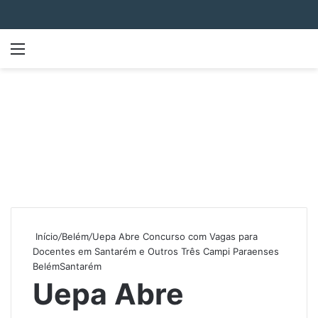
Menu
P
Início
/
Belém
/
Uepa Abre Concurso com Vagas para
Docentes em Santarém e Outros Três Campi Paraenses
Belém
Santarém
Uepa Abre