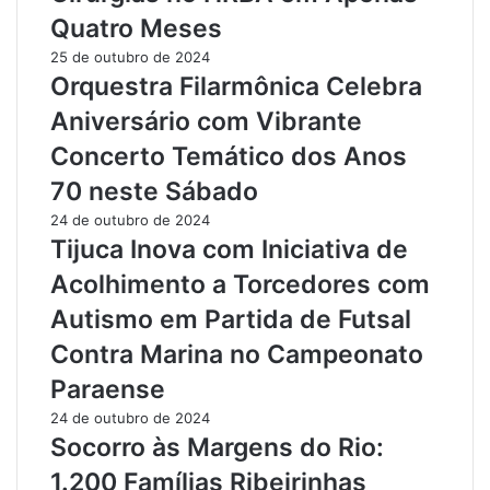
n
e
Quatro Meses
v
r
e
s
25 de outubro de 2024
s
i
Orquestra Filarmônica Celebra
t
t
Aniversário com Vibrante
i
á
m
r
Concerto Temático dos Anos
e
i
70 neste Sábado
n
o
t
d
24 de outubro de 2024
o
e
Tijuca Inova com Iniciativa de
s
M
Acolhimento a Torcedores com
n
o
o
j
Autismo em Partida de Futsal
I
u
Contra Marina no Campeonato
n
í
í
d
Paraense
c
o
24 de outubro de 2024
i
s
Socorro às Margens do Rio:
o
C
d
a
1.200 Famílias Ribeirinhas
a
m