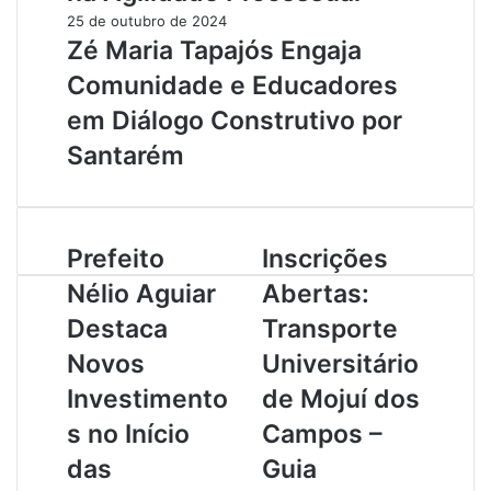
25 de outubro de 2024
Zé Maria Tapajós Engaja
Comunidade e Educadores
em Diálogo Construtivo por
Santarém
P
Prefeito
I
Inscrições
r
n
Nélio Aguiar
Abertas:
e
s
f
c
Destaca
Transporte
e
r
Novos
Universitário
i
i
t
ç
Investimento
de Mojuí dos
o
õ
s no Início
Campos –
N
e
é
s
das
Guia
l
A