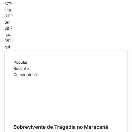
℃
37
seg
℃
38
ter
℃
38
qua
℃
38
qui
Popular
Recente
Comentários
Sobrevivente de Tragédia no Maracanã