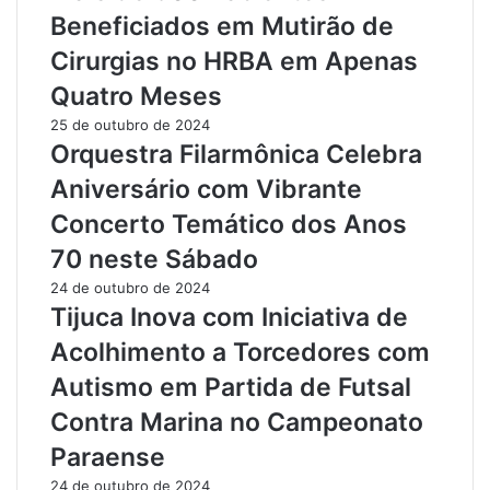
r
e
Beneficiados em Mutirão de
a
t
n
o
Cirurgias no HRBA em Apenas
t
r
Quatro Meses
e
n
o
a
25 de outubro de 2024
P
r
Orquestra Filarmônica Celebra
a
a
Aniversário com Vibrante
r
o
a
D
Concerto Temático dos Anos
z
N
70 neste Sábado
ã
I
o
T
24 de outubro de 2024
2
:
Tijuca Inova com Iniciativa de
0
I
Acolhimento a Torcedores com
2
m
3
p
Autismo em Partida de Futsal
c
a
Contra Marina no Campeonato
o
c
m
t
Paraense
a
o
24 de outubro de 2024
S
s