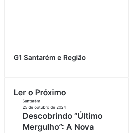
G1 Santarém e Região
W
e
b
s
Ler o Próximo
i
t
Santarém
e
25 de outubro de 2024
Descobrindo “Último
Mergulho”: A Nova