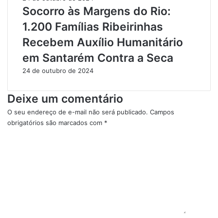
Socorro às Margens do Rio:
a
n
í
a
1.200 Famílias Ribeirinhas
d
C
Recebem Auxílio Humanitário
a
o
d
n
em Santarém Contra a Seca
e
e
D
x
24 de outubro de 2024
u
ã
p
o
Deixe um comentário
l
U
a
r
O seu endereço de e-mail não será publicado.
Campos
d
b
obrigatórios são marcados com
*
e
a
C
J
n
o
o
a
m
g
e
e
a
n
n
d
a
t
o
S
á
r
e
r
e
r