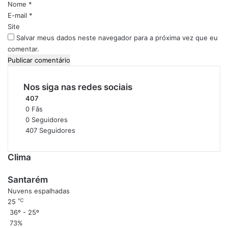
i
Nome
*
s
r
o
E-mail
*
a
*
Site
d
Salvar meus dados neste navegador para a próxima vez que eu
o
P
comentar.
i
q
u
Nos siga nas redes sociais
i
407
a
0
Fãs
t
0
Seguidores
u
407
Seguidores
b
a
Clima
Santarém
Nuvens espalhadas
℃
25
36º - 25º
73%