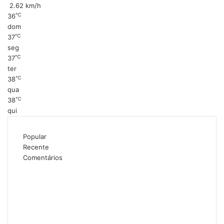
2.62 km/h
℃
36
dom
℃
37
seg
℃
37
ter
℃
38
qua
℃
38
qui
Popular
Recente
Comentários