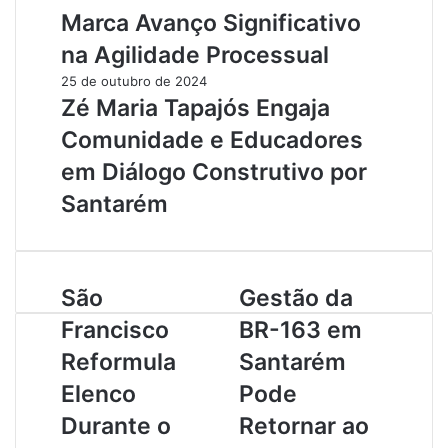
Marca Avanço Significativo
na Agilidade Processual
25 de outubro de 2024
Zé Maria Tapajós Engaja
Comunidade e Educadores
em Diálogo Construtivo por
Santarém
S
São
G
Gestão da
ã
e
Francisco
BR-163 em
o
s
F
t
Reformula
Santarém
r
ã
Elenco
Pode
a
o
n
d
Durante o
Retornar ao
c
a