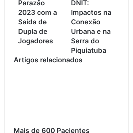
Parazão
DNIT:
i
B
s
R
2023 com a
Impactos na
c
-
Saída de
Conexão
o
1
R
6
Dupla de
Urbana e na
e
3
Jogadores
Serra do
f
e
o
m
Piquiatuba
r
S
Artigos relacionados
m
a
u
n
l
t
a
a
E
r
l
é
e
m
n
P
c
o
o
d
D
e
u
R
Mais de 600 Pacientes