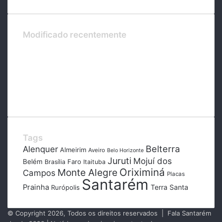
Modificado recentemente
Tags
Belterra
Alenquer
Almeirim
Aveiro
Belo Horizonte
Juruti
Mojuí dos
Belém
Faro
Brasília
Itaituba
Oriximiná
Monte Alegre
Campos
Placas
Santarém
Prainha
Terra Santa
Rurópolis
© Copyright 2026, Todos os direitos reservados | Fala Santarém