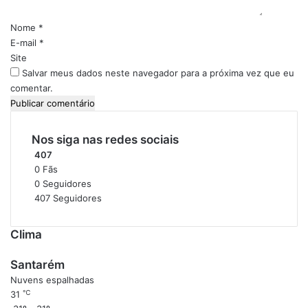
r
s
V
i
Nome
*
é
o
E-mail
*
s
*
Site
p
Salvar meus dados neste navegador para a próxima vez que eu
e
comentar.
r
a
s
Nos siga nas redes sociais
d
e
407
S
0
Fãs
e
0
Seguidores
u
407
Seguidores
A
n
Clima
i
v
Santarém
e
Nuvens espalhadas
r
℃
31
s