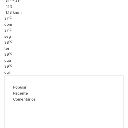
31º - 31º
41%
1.13 km/h
℃
37
dom
℃
37
seg
℃
38
ter
℃
39
qua
℃
39
qui
Popular
Recente
Comentários