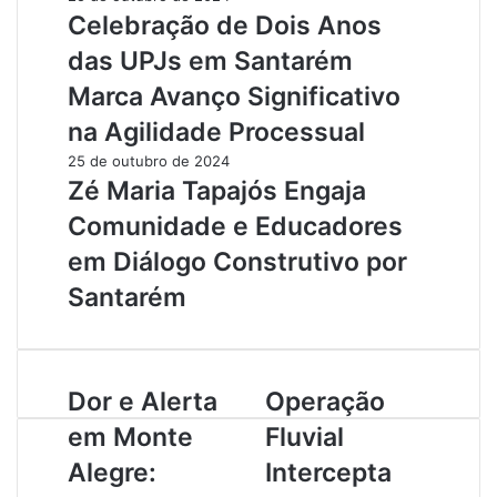
Celebração de Dois Anos
das UPJs em Santarém
Marca Avanço Significativo
na Agilidade Processual
25 de outubro de 2024
Zé Maria Tapajós Engaja
Comunidade e Educadores
em Diálogo Construtivo por
Santarém
D
Dor e Alerta
O
Operação
o
p
em Monte
Fluvial
r
e
e
r
Alegre:
Intercepta
A
a