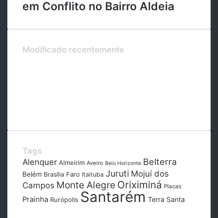
em Conflito no Bairro Aldeia
Modificado recentemente
Tags
Belterra
Alenquer
Almeirim
Aveiro
Belo Horizonte
Juruti
Mojuí dos
Belém
Faro
Brasília
Itaituba
Oriximiná
Monte Alegre
Campos
Placas
Santarém
Prainha
Terra Santa
Rurópolis