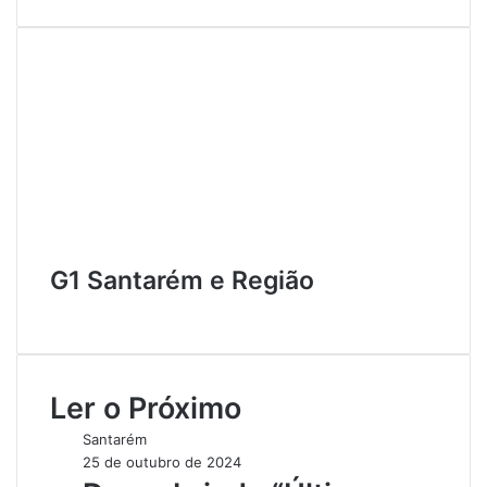
G1 Santarém e Região
W
e
b
s
Ler o Próximo
i
t
Santarém
e
25 de outubro de 2024