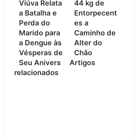
Viúva Relata
44 kg de
l
ç
e
ã
a Batalha e
Entorpecent
r
o
Perda do
es a
t
F
a
l
Marido para
Caminho de
e
u
a Dengue às
Alter do
m
v
M
i
Vésperas de
Chão
o
a
Seu Anivers
Artigos
n
l
t
I
relacionados
e
n
A
t
l
e
e
r
g
c
r
e
e
p
:
t
V
a
i
4