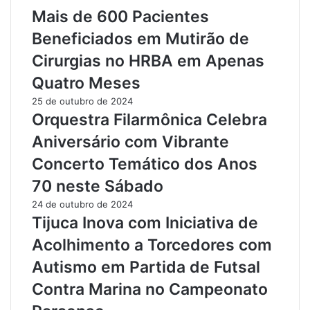
ú
4
Mais de 600 Pacientes
v
k
a
g
Beneficiados em Mutirão de
R
d
Cirurgias no HRBA em Apenas
e
e
l
E
Quatro Meses
a
n
25 de outubro de 2024
t
t
Orquestra Filarmônica Celebra
a
o
a
r
Aniversário com Vibrante
B
p
Concerto Temático dos Anos
a
e
t
c
70 neste Sábado
a
e
24 de outubro de 2024
l
n
Tijuca Inova com Iniciativa de
h
t
a
e
Acolhimento a Torcedores com
e
s
Autismo em Partida de Futsal
P
a
e
C
Contra Marina no Campeonato
r
a
d
m