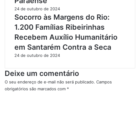
Paraense
a
i
24 de outubro de 2024
d
n
Socorro às Margens do Rio:
o
h
1.200 Famílias Ribeirinhas
M
o
a
d
Recebem Auxílio Humanitário
r
e
em Santarém Contra a Seca
i
A
d
l
24 de outubro de 2024
o
t
p
e
Deixe um comentário
a
r
r
d
O seu endereço de e-mail não será publicado.
Campos
a
o
obrigatórios são marcados com
*
a
C
C
D
h
o
e
ã
m
n
o
e
g
n
u
t
e
á
à