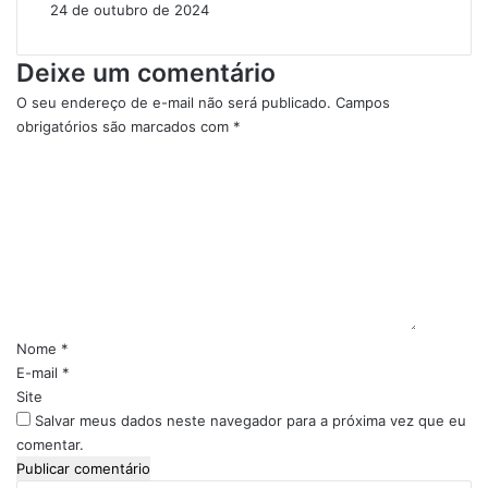
24 de outubro de 2024
n
l
t
í
e
c
Deixe um comentário
s
i
d
a
O seu endereço de e-mail não será publicado.
Campos
e
M
obrigatórios são marcados com
*
L
i
C
i
l
o
m
i
m
p
t
e
e
a
n
z
r
t
a
á
U
r
r
i
Nome
*
b
o
E-mail
*
a
*
Site
n
Salvar meus dados neste navegador para a próxima vez que eu
a
comentar.
e
m