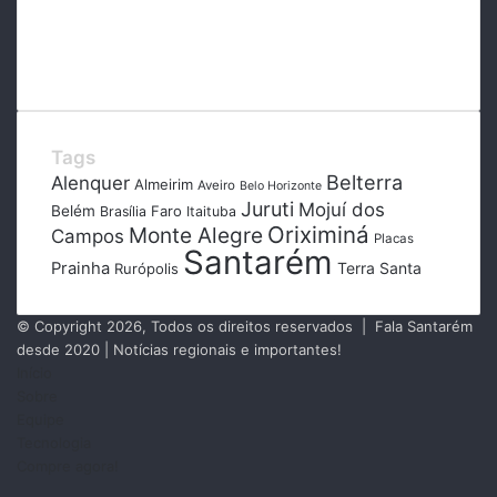
Tags
Belterra
Alenquer
Almeirim
Aveiro
Belo Horizonte
Juruti
Mojuí dos
Belém
Faro
Brasília
Itaituba
Oriximiná
Monte Alegre
Campos
Placas
Santarém
Prainha
Terra Santa
Rurópolis
© Copyright 2026, Todos os direitos reservados | Fala Santarém
desde 2020 | Notícias regionais e importantes!
Início
Sobre
Equipe
Tecnologia
Compre agora!
Facebook