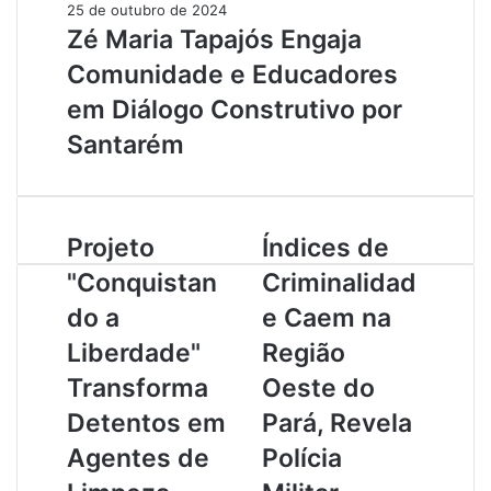
25 de outubro de 2024
Zé Maria Tapajós Engaja
Comunidade e Educadores
em Diálogo Construtivo por
Santarém
P
Projeto
Í
Índices de
r
n
"Conquistan
Criminalidad
o
d
j
i
do a
e Caem na
e
c
Liberdade"
Região
t
e
o
s
Transforma
Oeste do
"
d
Detentos em
Pará, Revela
C
e
o
C
Agentes de
Polícia
n
r