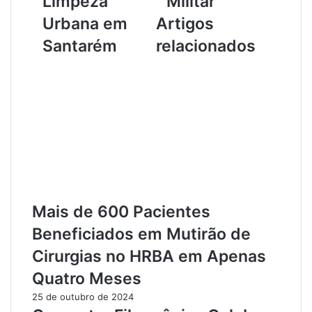
Limpeza
Militar
q
i
u
m
Urbana em
Artigos
i
i
Santarém
relacionados
s
n
t
a
a
l
n
i
d
d
o
a
a
d
L
e
i
C
b
a
e
e
r
m
Mais de 600 Pacientes
d
n
Beneficiados em Mutirão de
a
a
d
R
Cirurgias no HRBA em Apenas
e
e
Quatro Meses
"
g
T
i
25 de outubro de 2024
r
ã