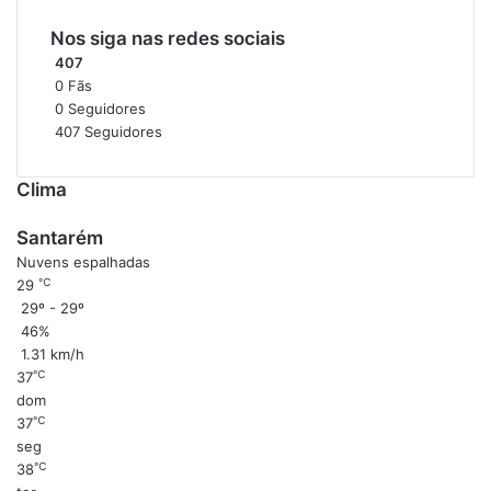
S
a
Nos siga nas redes sociais
n
407
t
0
Fãs
a
0
Seguidores
r
407
Seguidores
é
m
Clima
Santarém
Nuvens espalhadas
℃
29
29º - 29º
46%
1.31 km/h
℃
37
dom
℃
37
seg
℃
38