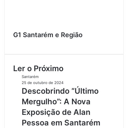
G1 Santarém e Região
W
e
b
s
Ler o Próximo
i
t
Santarém
e
25 de outubro de 2024
Descobrindo “Último
Mergulho”: A Nova
Exposição de Alan
Pessoa em Santarém