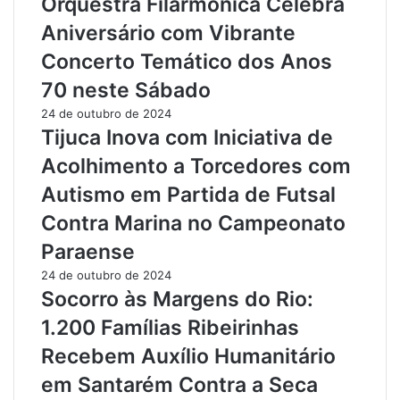
Orquestra Filarmônica Celebra
a
o
Aniversário com Vibrante
n
O
s
e
Concerto Temático dos Anos
f
s
70 neste Sábado
o
t
r
e
24 de outubro de 2024
m
d
Tijuca Inova com Iniciativa de
a
o
Acolhimento a Torcedores com
D
P
e
a
Autismo em Partida de Futsal
t
r
Contra Marina no Campeonato
e
á
n
,
Paraense
t
R
24 de outubro de 2024
o
e
Socorro às Margens do Rio:
s
v
e
e
1.200 Famílias Ribeirinhas
m
l
Recebem Auxílio Humanitário
A
a
g
P
em Santarém Contra a Seca
e
o