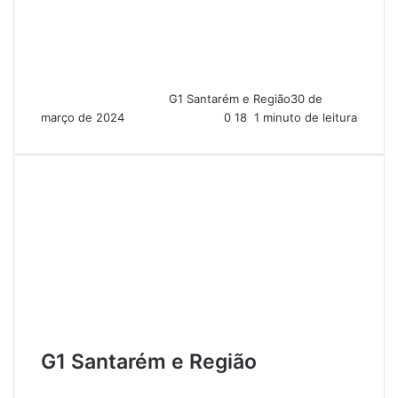
G1 Santarém e Região
30 de
março de 2024
0
18
1 minuto de leitura
G1 Santarém e Região
W