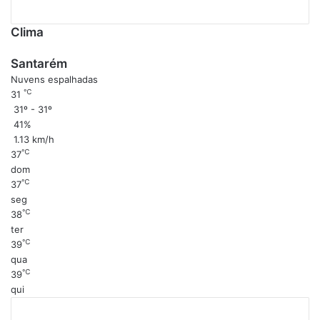
Clima
Santarém
Nuvens espalhadas
℃
31
31º - 31º
41%
1.13 km/h
℃
37
dom
℃
37
seg
℃
38
ter
℃
39
qua
℃
39
qui