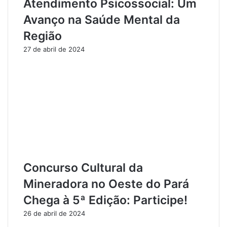
Atendimento Psicossocial: Um
a
Avanço na Saúde Mental da
A
n
Região
á
27 de abril de 2024
l
i
s
e
d
o
s
Ú
l
t
i
Concurso Cultural da
m
o
Mineradora no Oeste do Pará
s
Chega à 5ª Edição: Participe!
D
a
26 de abril de 2024
d