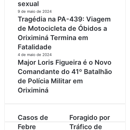
sexual
9 de maio de 2024
Tragédia na PA-439: Viagem
de Motocicleta de Óbidos a
Oriximiná Termina em
Fatalidade
4 de maio de 2024
Major Loris Figueira é o Novo
Comandante do 41º Batalhão
de Polícia Militar em
Oriximiná
C
Casos de
F
Foragido por
a
o
Febre
Tráfico de
s
r