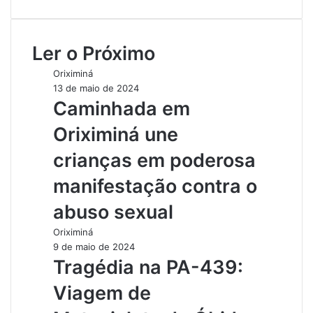
e
b
s
Ler o Próximo
i
t
Oriximiná
e
13 de maio de 2024
Caminhada em
Oriximiná une
crianças em poderosa
manifestação contra o
abuso sexual
Oriximiná
9 de maio de 2024
Tragédia na PA-439:
Viagem de