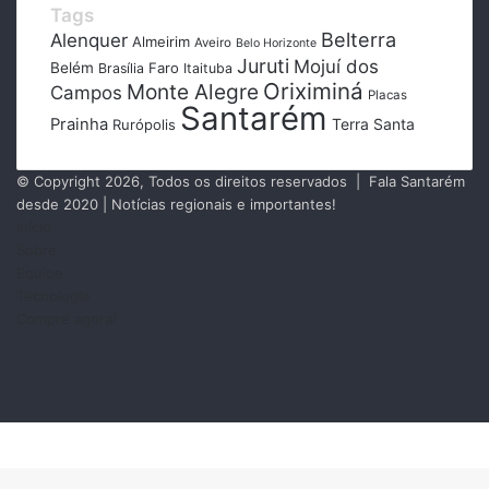
Tags
Belterra
Alenquer
Almeirim
Aveiro
Belo Horizonte
Juruti
Mojuí dos
Belém
Faro
Brasília
Itaituba
Oriximiná
Monte Alegre
Campos
Placas
Santarém
Prainha
Terra Santa
Rurópolis
© Copyright 2026, Todos os direitos reservados | Fala Santarém
desde 2020 | Notícias regionais e importantes!
Início
Sobre
Equipe
Tecnologia
Compre agora!
Facebook
X
Instagram
RSS
Facebook
X
Messenger
Messenger
WhatsApp
Telegram
Botão
Voltar