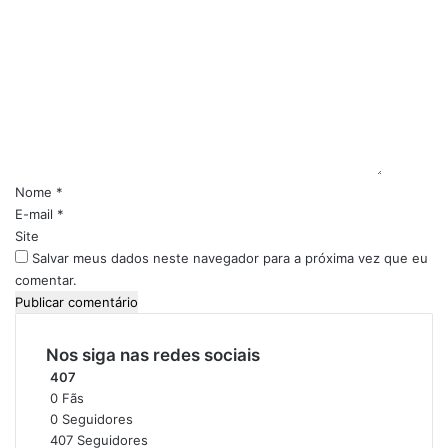
C
o
m
e
n
t
á
r
i
Nome
*
o
E-mail
*
*
Site
Salvar meus dados neste navegador para a próxima vez que eu
comentar.
Nos siga nas redes sociais
407
0
Fãs
0
Seguidores
407
Seguidores