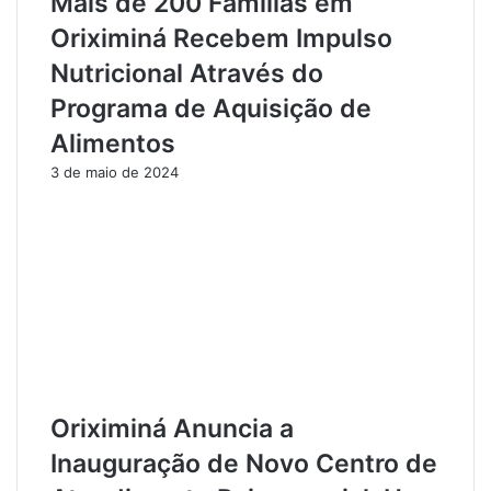
Mais de 200 Famílias em
s
a
c
s
Oriximiná Recebem Impulso
e
é
Nutricional Através do
m
C
e
a
Programa de Aquisição de
m
p
Alimentos
F
t
a
u
3 de maio de 2024
r
r
o
a
e
d
A
o
l
e
e
m
n
S
q
a
u
n
e
t
r
a
Oriximiná Anuncia a
:
r
Inauguração de Novo Centro de
U
é
m
m