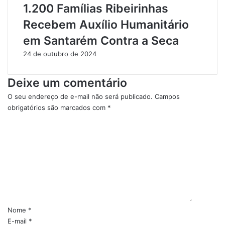
1.200 Famílias Ribeirinhas
s
m
u
i
Recebem Auxílio Humanitário
l
n
em Santarém Contra a Seca
t
a
a
l
24 de outubro de 2024
d
i
o
d
Deixe um comentário
s
a
P
d
O seu endereço de e-mail não será publicado.
Campos
o
e
obrigatórios são marcados com
*
s
e
C
i
m
o
t
R
m
i
u
e
v
r
n
o
ó
t
s
p
á
e
o
r
m
l
O
i
i
Nome
*
r
s
o
E-mail
*