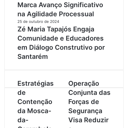
Marca Avanço Significativo
na Agilidade Processual
25 de outubro de 2024
Zé Maria Tapajós Engaja
Comunidade e Educadores
em Diálogo Construtivo por
Santarém
E
Estratégias
O
Operação
s
p
de
Conjunta das
t
e
r
r
Contenção
Forças de
a
a
da Mosca-
Segurança
t
ç
é
ã
da-
Visa Reduzir
g
o