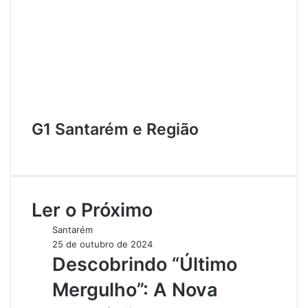
G1 Santarém e Região
W
e
b
s
Ler o Próximo
i
t
Santarém
e
25 de outubro de 2024
Descobrindo “Último
Mergulho”: A Nova