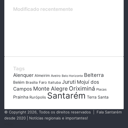
Modificado recentemente
Tags
Belterra
Alenquer
Almeirim
Aveiro
Belo Horizonte
Juruti
Mojuí dos
Belém
Faro
Brasília
Itaituba
Oriximiná
Monte Alegre
Campos
Placas
Santarém
Prainha
Terra Santa
Rurópolis
© Copyright 2026, Todos os direitos reservados | Fala Santarém
desde 2020 | Notícias regionais e importantes!
Início