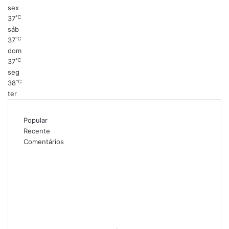
sex
℃
37
sáb
℃
37
dom
℃
37
seg
℃
38
ter
Popular
Recente
Comentários