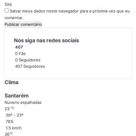
i
*
Site
x
Salvar meus dados neste navegador para a próxima vez que eu
i
comentar.
m
i
n
Nos siga nas redes sociais
á
e
407
T
0
Fãs
e
0
Seguidores
r
407
Seguidores
r
a
Clima
S
a
Santarém
n
Nuvens espalhadas
t
℃
23
a
36º - 23º
78%
1.5 km/h
℃
36