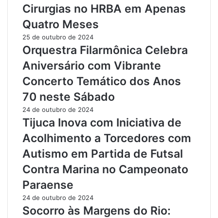
Cirurgias no HRBA em Apenas
d
u
a
r
Quatro Meses
-
a
25 de outubro de 2024
C
n
Orquestra Filarmônica Celebra
a
ç
r
a
Aniversário com Vibrante
a
V
Concerto Temático dos Anos
m
i
b
s
70 neste Sábado
o
a
24 de outubro de 2024
l
R
Tijuca Inova com Iniciativa de
a
e
M
d
Acolhimento a Torcedores com
o
u
Autismo em Partida de Futsal
s
z
t
i
Contra Marina no Campeonato
r
r
Paraense
a
a
m
C
24 de outubro de 2024
R
r
Socorro às Margens do Rio:
e
i