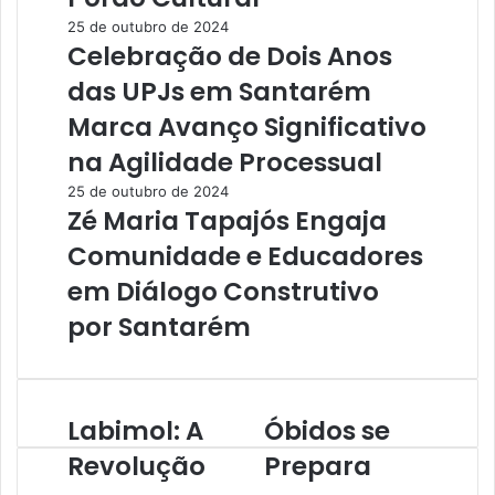
25 de outubro de 2024
Celebração de Dois Anos
das UPJs em Santarém
Marca Avanço Significativo
na Agilidade Processual
25 de outubro de 2024
Zé Maria Tapajós Engaja
Comunidade e Educadores
em Diálogo Construtivo
por Santarém
Labimol: A
Óbidos se
L
Ó
a
b
Revolução
Prepara
b
i
i
d