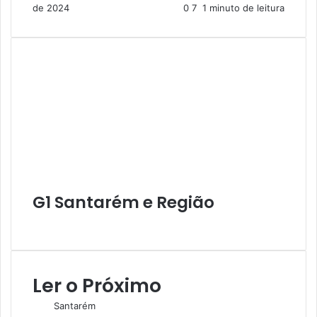
de 2024
0
7
1 minuto de leitura
G1 Santarém e Região
W
e
b
s
Ler o Próximo
i
t
Santarém
e