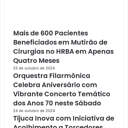
ç
d
ã
a
o
d
d
e
e
I
Mais de 600 Pacientes
D
n
o
o
Beneficiados em Mutirão de
e
v
Cirurgias no HRBA em Apenas
n
a
ç
d
Quatro Meses
a
o
25 de outubro de 2024
s
r
Orquestra Filarmônica
T
a
r
B
Celebra Aniversário com
o
a
Vibrante Concerto Temático
p
s
i
e
dos Anos 70 neste Sábado
c
F
24 de outubro de 2024
a
l
Tijuca Inova com Iniciativa de
i
u
s
t
Acolhimento a Torcedores