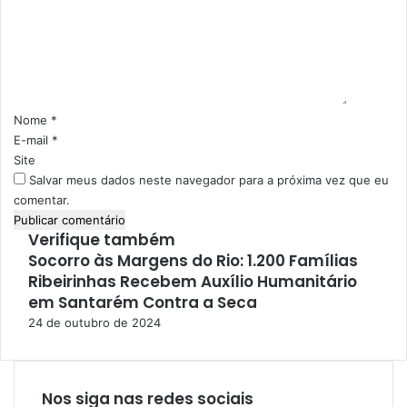
e
e
n
,
t
Z
á
i
k
r
a
i
Nome
*
,
o
E-mail
*
C
*
Site
h
Salvar meus dados neste navegador para a próxima vez que eu
i
comentar.
k
u
Verifique também
n
Socorro às Margens do Rio: 1.200 Famílias
F
g
Ribeirinhas Recebem Auxílio Humanitário
e
u
c
em Santarém Contra a Seca
n
h
24 de outubro de 2024
y
a
a
r
e
F
Nos siga nas redes sociais
e