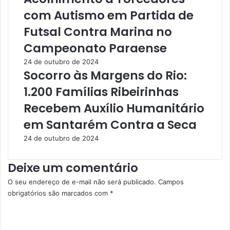
,
u
com Autismo em Partida de
I
a
n
n
Futsal Contra Marina no
c
t
Campeonato Paraense
l
e
u
I
24 de outubro de 2024
i
n
Socorro às Margens do Rio:
n
t
1.200 Famílias Ribeirinhas
d
e
o
g
Recebem Auxílio Humanitário
C
r
em Santarém Contra a Seca
h
a
a
d
24 de outubro de 2024
g
a
a
e
Deixe um comentário
s
m
,
M
O seu endereço de e-mail não será publicado.
Campos
D
a
obrigatórios são marcados com
*
e
i
C
n
o
o
g
m
u