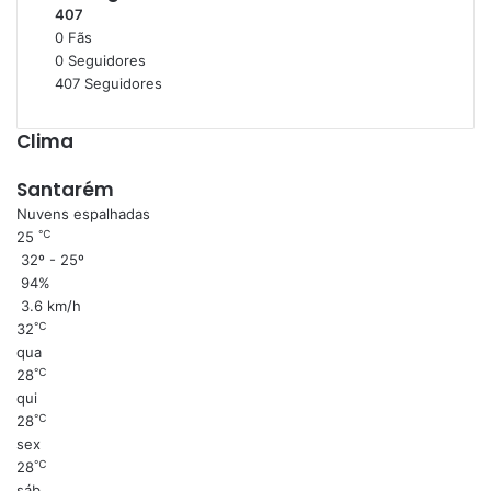
b
407
r
0
Fãs
e
0
Seguidores
A
407
Seguidores
m
Clima
Santarém
Nuvens espalhadas
℃
25
32º - 25º
94%
3.6 km/h
℃
32
qua
℃
28
qui
℃
28
sex
℃
28
sáb