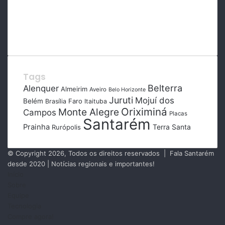
Tags
Belterra
Alenquer
Almeirim
Aveiro
Belo Horizonte
Juruti
Mojuí dos
Belém
Faro
Brasília
Itaituba
Oriximiná
Monte Alegre
Campos
Placas
Santarém
Prainha
Terra Santa
Rurópolis
© Copyright 2026, Todos os direitos reservados | Fala Santarém
desde 2020 | Notícias regionais e importantes!
Início
Sobre
Equipe
Tecnologia
Compre agora!