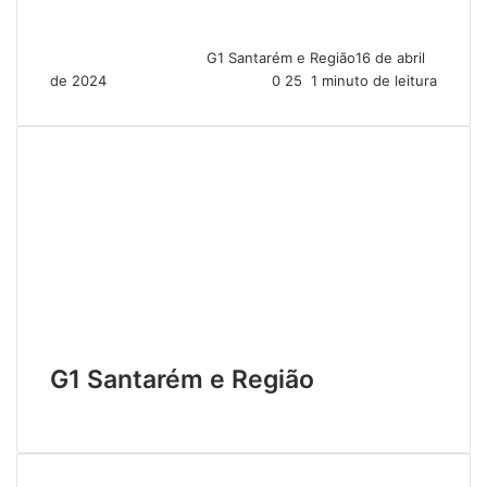
G1 Santarém e Região
16 de abril
de 2024
0
25
1 minuto de leitura
G1 Santarém e Região
W
e
b
s