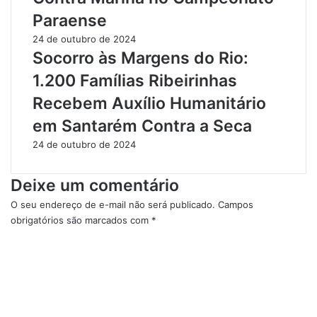
o
t
Paraense
v
a
o
l
24 de outubro de 2024
E
i
Socorro às Margens do Rio:
d
z
1.200 Famílias Ribeirinhas
i
a
t
ç
Recebem Auxílio Humanitário
a
ã
em Santarém Contra a Seca
l
o
p
d
24 de outubro de 2024
a
e
r
E
Deixe um comentário
a
s
A
c
O seu endereço de e-mail não será publicado.
Campos
p
o
obrigatórios são marcados com
*
o
l
C
i
a
o
a
s
m
r
I
e
O
n
n
r
d
t
g
í