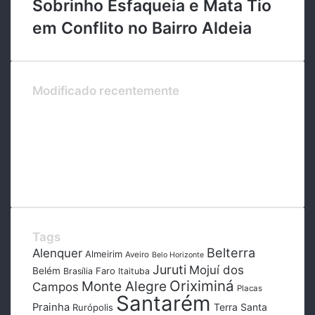
Sobrinho Esfaqueia e Mata Tio
em Conflito no Bairro Aldeia
Modificado recentemente
Tags
Belterra
Alenquer
Almeirim
Aveiro
Belo Horizonte
Juruti
Mojuí dos
Belém
Faro
Brasília
Itaituba
Oriximiná
Monte Alegre
Campos
Placas
Santarém
Prainha
Terra Santa
Rurópolis