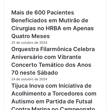
n
u
s
r
Mais de 600 Pacientes
u
a
l
d
Beneficiados em Mutirão de
a
e
Cirurgias no HRBA em Apenas
d
B
o
e
Quatro Meses
d
l
25 de outubro de 2024
a
t
Orquestra Filarmônica Celebra
M
e
u
r
Aniversário com Vibrante
l
r
Concerto Temático dos Anos
h
a
e
V
70 neste Sábado
r
i
24 de outubro de 2024
L
s
Tijuca Inova com Iniciativa de
a
a
n
R
Acolhimento a Torcedores com
ç
e
Autismo em Partida de Futsal
a
v
N
i
Contra Marina no Campeonato