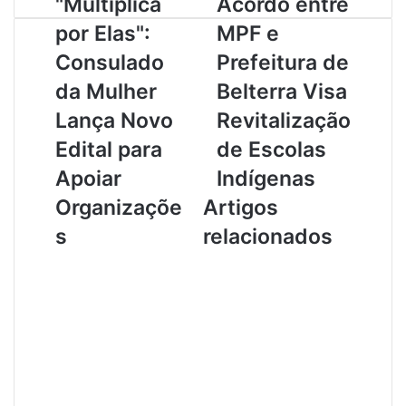
"Multiplica
Acordo entre
M
c
por Elas":
MPF e
u
o
l
r
Consulado
Prefeitura de
t
d
da Mulher
Belterra Visa
i
o
p
e
Lança Novo
Revitalização
l
n
Edital para
de Escolas
i
t
c
r
Apoiar
Indígenas
a
e
Organizaçõe
Artigos
p
M
o
P
s
relacionados
r
F
E
e
l
P
a
r
s
e
"
f
:
e
C
i
o
t