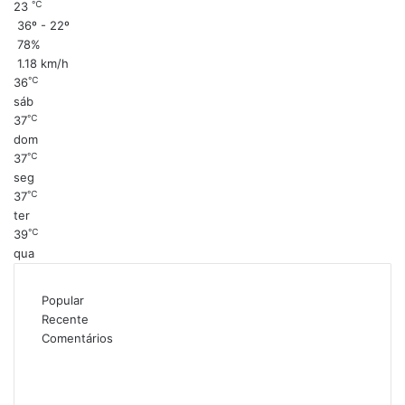
℃
23
36º - 22º
78%
1.18 km/h
℃
36
sáb
℃
37
dom
℃
37
seg
℃
37
ter
℃
39
qua
Popular
Recente
Comentários