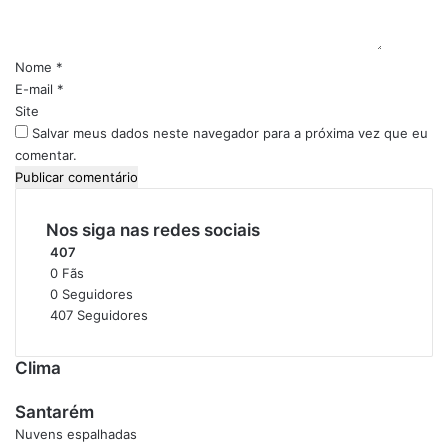
á
a
g
r
n
e
i
i
n
Nome
*
z
a
o
E-mail
*
a
s
*
Site
ç
Salvar meus dados neste navegador para a próxima vez que eu
õ
comentar.
e
s
Nos siga nas redes sociais
407
0
Fãs
0
Seguidores
407
Seguidores
Clima
Santarém
Nuvens espalhadas