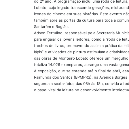
do 2º ano. A programação inclui uma roda de leitura,
o
i
g
g
p
a
Lobato, cujo legado transcende gerações, misturando
k
n
e
e
p
m
ícones do cinema em suas histórias. Este evento nã
r
r
também abre as portas da cultura para toda a comun
Santarém e Região.
Adson Tertulino, responsável pela Secretaria Munici
para engajar os jovens leitores, como a “roda de lei
trechos de livros, promovendo assim a prática da leit
lápis” e atividades de pintura estimulam a criativida
das obras de Monteiro Lobato oferece um mergulho no
totaliza 14.026 exemplares, abrange uma vasta gama d
A exposição, que se estende até o final de abril, est
Raimunda dos Santos (BPMPRS), na Avenida Borges Le
segunda a sexta-feira, das 08h às 18h, convida a to
o papel vital da leitura no desenvolvimento intelect