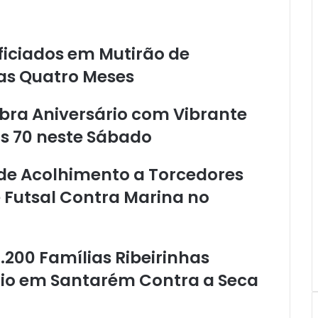
S
a
n
ficiados em Mutirão de
t
a
as Quatro Meses
r
é
bra Aniversário com Vibrante
m
N
s 70 neste Sábado
e
u
a de Acolhimento a Torcedores
t
r
 Futsal Contra Marina no
a
l
i
z
1.200 Famílias Ribeirinhas
a
io em Santarém Contra a Seca
S
u
s