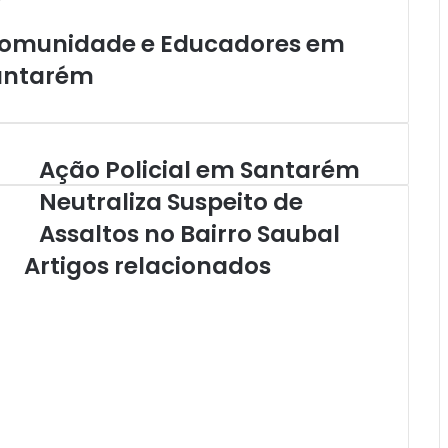
 Comunidade e Educadores em
Santarém
Ação Policial em Santarém
A
ç
Neutraliza Suspeito de
ã
Assaltos no Bairro Saubal
o
P
Artigos relacionados
o
l
i
c
i
a
l
e
m