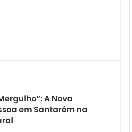
Mergulho”: A Nova
essoa em Santarém na
ural