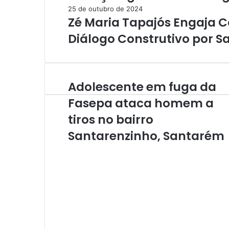
25 de outubro de 2024
Zé Maria Tapajós Engaja
Diálogo Construtivo por 
Adolescente em fuga da
A
d
Fasepa ataca homem a
o
tiros no bairro
l
e
Santarenzinho, Santarém
s
c
e
n
t
e
e
m
f