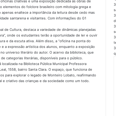
 oficinas criativas e uma exposição dedicada às obras de
3
 elementos do folclore brasileiro com mitologia grega e
s
o apenas enaltece a importância da leitura desde cedo mas
3
idade santarena e visitantes. Com informações do G1
d
3
pal de Cultura, destaca a variedade de dinâmicas planejadas
s
tura”, onde os estudantes terão a oportunidade de ler e ouvir
3
ura e da escuta ativa. Além disso, a “oficina na ponta do
t
de e a expressão artística dos alunos, enquanto a exposição
3
 universo literário do autor. O acervo da biblioteca, que
q
e categorias literárias, disponíveis para o público.
á localizada na Biblioteca Pública Municipal Professora
al, 1558, bairro Santa Clara. O espaço, que funciona de
dos para explorar o legado de Monteiro Lobato, reafirmando
ual e criativo das crianças e da sociedade como um todo.