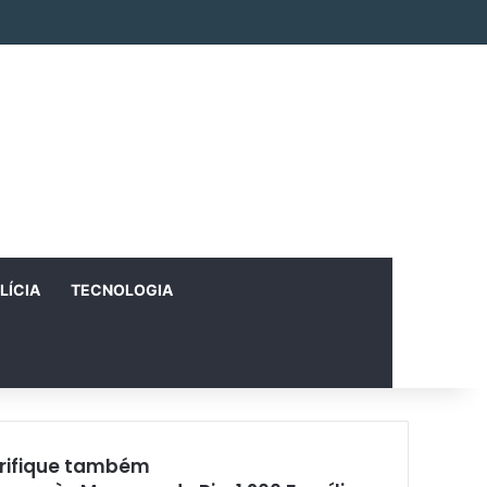
Facebook
X
Instagram
RSS
Entrar
Artigo aleatório
Barra Lateral
LÍCIA
TECNOLOGIA
rifique também