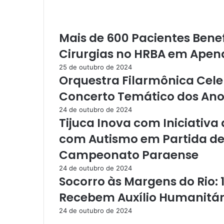
u
g
a
Mais de 600 Pacientes Bene
d
a
Cirurgias no HRBA em Apen
F
25 de outubro de 2024
a
Orquestra Filarmônica Cele
s
e
Concerto Temático dos Ano
p
24 de outubro de 2024
a
Tijuca Inova com Iniciativ
a
t
com Autismo em Partida de
a
Campeonato Paraense
c
a
24 de outubro de 2024
h
Socorro às Margens do Rio: 
o
Recebem Auxílio Humanitár
m
e
24 de outubro de 2024
m