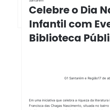
Santarém
Celebre o Dia N
Infantil com Ev
Biblioteca Públ
G1 Santarém e Região
17 de a
F
X
L
M
M
W
T
a
i
e
e
h
e
c
n
s
s
a
l
e
k
s
s
t
e
Em uma iniciativa que celebra a riqueza da literatur
b
e
e
e
s
g
Francisca das Chagas Nascimento, situada no bairro
o
d
n
n
A
r