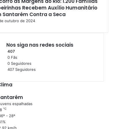
corro às Margens do Rio: 1.200 Famílias
beirinhas Recebem Auxílio Humanitário
 Santarém Contra a Seca
de outubro de 2024
Nos siga nas redes sociais
407
0
Fãs
0
Seguidores
407
Seguidores
Clima
Santarém
uvens espalhadas
℃
28
6º - 28º
61%
2.92 km/h