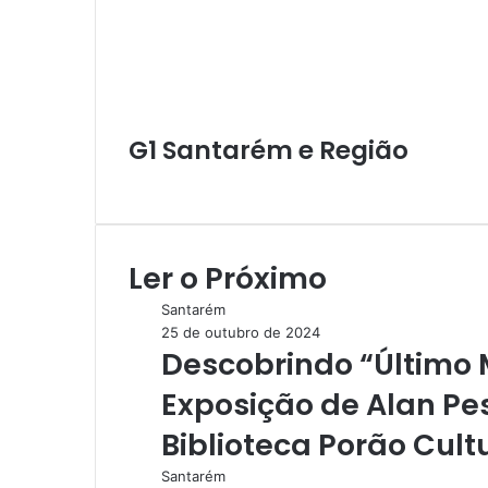
k
n
e
e
p
m
i
r
r
r
l
h
a
r
v
G1 Santarém e Região
i
a
W
e
e
-
b
m
s
a
Ler o Próximo
i
i
t
l
Santarém
e
25 de outubro de 2024
Descobrindo “Último 
Exposição de Alan P
Biblioteca Porão Cult
Santarém