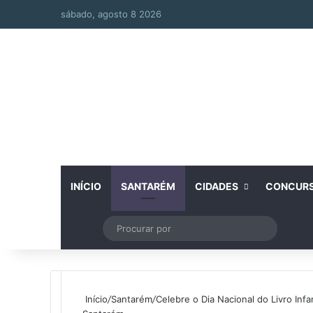
sábado, agosto 8 2026
INÍCIO
SANTARÉM
CIDADES
CONCUR
Artigo aleatório
Switch skin
Procurar
por
Início
/
Santarém
/
Celebre o Dia Nacional do Livro Infa