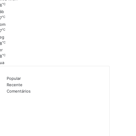
℃
6
áb
℃
7
om
℃
7
eg
℃
8
er
℃
8
ua
Popular
Recente
Comentários