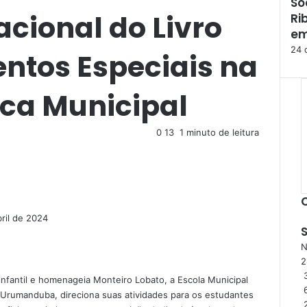
So
F
acional do Livro
Ri
e
c
em
h
24 
entos Especiais na
a
r
ica Municipal
0
13
1 minuto de leitura
bril de 2024
N
3
a infantil e homenageia Monteiro Lobato, a Escola Municipal
 Urumanduba, direciona suas atividades para os estudantes