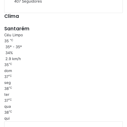
407
Seguidores
Clima
Santarém
Céu Limpo
℃
35
35º - 35º
34%
2.9 km/h
℃
35
dom
℃
37
seg
℃
38
ter
℃
37
qua
℃
38
qui