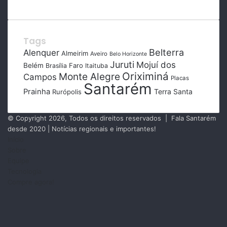
Tags
Belterra
Alenquer
Almeirim
Aveiro
Belo Horizonte
Juruti
Mojuí dos
Belém
Faro
Brasília
Itaituba
Oriximiná
Monte Alegre
Campos
Placas
Santarém
Prainha
Terra Santa
Rurópolis
© Copyright 2026, Todos os direitos reservados | Fala Santarém
desde 2020 | Notícias regionais e importantes!
Início
Sobre
Equipe
Tecnologia
Compre agora!
Facebook
X
Instagram
RSS