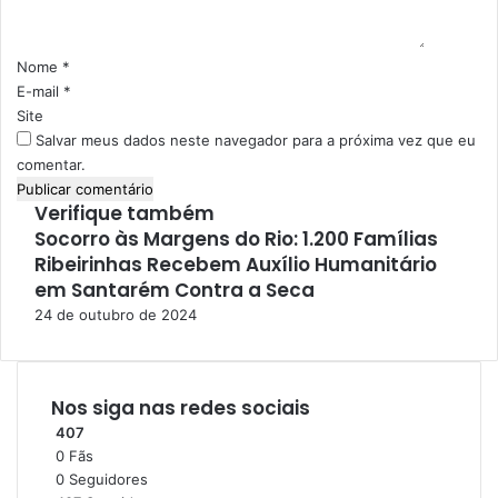
á
d
r
o
i
s
Nome
*
o
E-mail
*
*
Site
Salvar meus dados neste navegador para a próxima vez que eu
comentar.
Verifique também
Socorro às Margens do Rio: 1.200 Famílias
F
Ribeirinhas Recebem Auxílio Humanitário
e
c
em Santarém Contra a Seca
h
24 de outubro de 2024
a
r
Nos siga nas redes sociais
407
0
Fãs
0
Seguidores