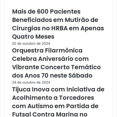
e
a
m
r
Mais de 600 Pacientes
S
é
Beneficiados em Mutirão de
a
m
n
R
Cirurgias no HRBA em Apenas
t
e
a
s
Quatro Meses
r
u
25 de outubro de 2024
é
l
Orquestra Filarmônica
m
t
R
a
Celebra Aniversário com
e
n
Vibrante Concerto Temático
s
a
u
P
dos Anos 70 neste Sábado
l
r
24 de outubro de 2024
t
i
Tijuca Inova com Iniciativa de
a
s
e
ã
Acolhimento a Torcedores
m
o
com Autismo em Partida de
D
d
o
e
Futsal Contra Marina no
i
S