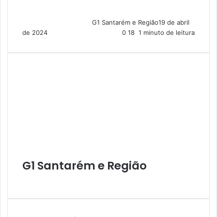
G1 Santarém e Região
19 de abril
de 2024
0
18
1 minuto de leitura
G1 Santarém e Região
W
e
b
s