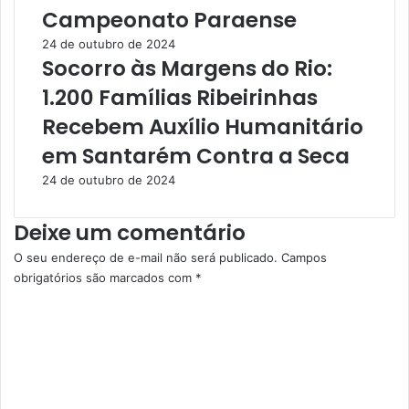
Campeonato Paraense
s
u
J
s
24 de outubro de 2024
o
p
Socorro às Margens do Rio:
v
e
1.200 Famílias Ribeirinhas
e
i
n
t
Recebem Auxílio Humanitário
s
o
em Santarém Contra a Seca
G
d
r
e
24 de outubro de 2024
a
H
v
o
Deixe um comentário
e
m
m
i
O seu endereço de e-mail não será publicado.
Campos
e
c
obrigatórios são marcados com
*
n
í
C
t
d
o
e
i
m
F
o
e
e
n
r
t
i