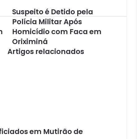
Suspeito é Detido pela
S
u
Polícia Militar Após
s
m
Homicídio com Faca em
p
e
Oriximiná
i
Artigos relacionados
t
o
é
D
e
t
i
d
o
p
e
l
a
ficiados em Mutirão de
P