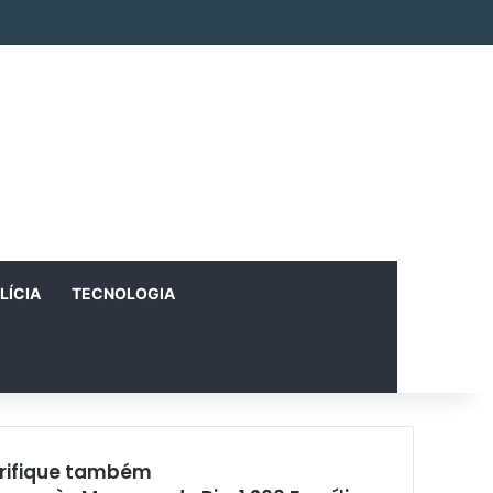
Facebook
X
Instagram
RSS
Entrar
Artigo aleatório
Barra Lateral
LÍCIA
TECNOLOGIA
rifique também