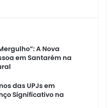
Mergulho”: A Nova
essoa em Santarém na
ural
Anos das UPJs em
o Significativo na