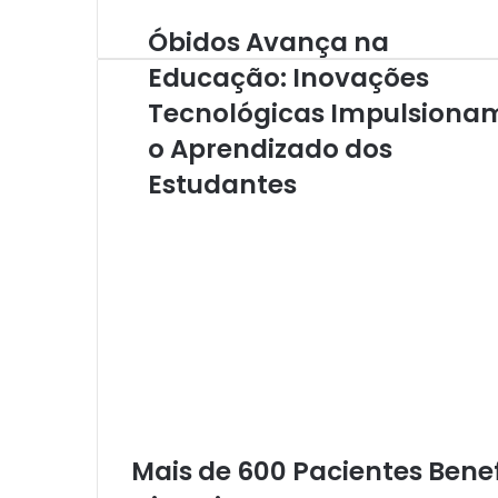
Óbidos Avança na
Ó
b
Educação: Inovações
i
Tecnológicas Impulsiona
d
o
o Aprendizado dos
s
A
Estudantes
v
a
n
ç
a
n
a
E
d
u
c
a
Mais de 600 Pacientes Bene
ç