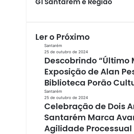
G1 Santarém e Região
i
a
W
e
e
-
b
m
s
a
Ler o Próximo
i
i
t
l
Santarém
e
25 de outubro de 2024
Descobrindo “Último 
Exposição de Alan P
Biblioteca Porão Cult
Santarém
25 de outubro de 2024
Celebração de Dois 
Santarém Marca Avanç
Agilidade Processual