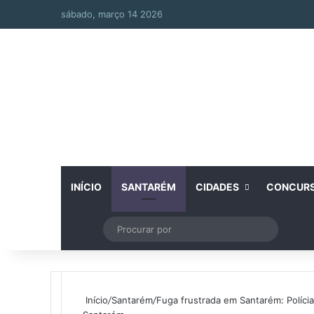
sábado, março 14 2026
INÍCIO
SANTARÉM
CIDADES
CONCUR
Artigo aleatório
Switch skin
Procurar
por
Início
/
Santarém
/
Fuga frustrada em Santarém: Polícia