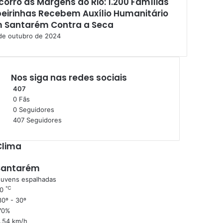
corro às Margens do Rio: 1.200 Famílias
beirinhas Recebem Auxílio Humanitário
 Santarém Contra a Seca
de outubro de 2024
Nos siga nas redes sociais
407
0
Fãs
0
Seguidores
407
Seguidores
Clima
Santarém
uvens espalhadas
℃
30
0º - 30º
70%
1.54 km/h