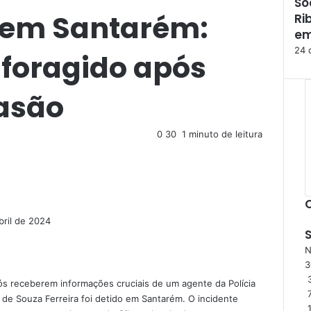
So
F
 em Santarém:
Ri
e
c
em
h
24 
 foragido após
a
r
vasão
0
30
1 minuto de leitura
bril de 2024
N
3
ós receberem informações cruciais de um agente da Polícia
n de Souza Ferreira foi detido em Santarém. O incidente