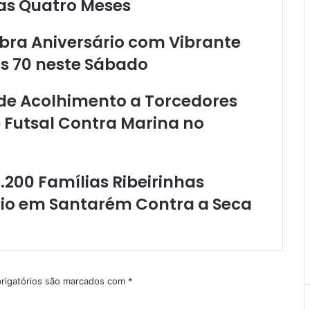
as Quatro Meses
o
l
í
bra Aniversário com Vibrante
c
s 70 neste Sábado
i
a
M
a de Acolhimento a Torcedores
i
 Futsal Contra Marina no
l
i
t
a
1.200 Famílias Ribeirinhas
r
A
io em Santarém Contra a Seca
p
ó
s
H
o
m
rigatórios são marcados com
*
i
c