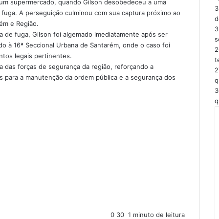
de um supermercado, quando Gilson desobedeceu a uma
3
ma fuga. A perseguição culminou com sua captura próximo ao
d
ém e Região.
3
 de fuga, Gilson foi algemado imediatamente após ser
s
ido à 16ª Seccional Urbana de Santarém, onde o caso foi
2
tos legais pertinentes.
t
ta das forças de segurança da região, reforçando a
2
as para a manutenção da ordem pública e a segurança dos
q
3
q
0
30
1 minuto de leitura