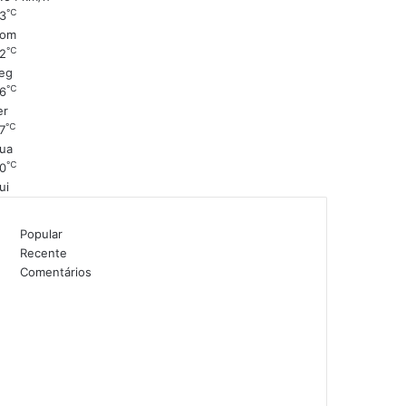
℃
3
om
℃
2
eg
℃
6
er
℃
7
ua
℃
0
ui
Popular
Recente
Comentários