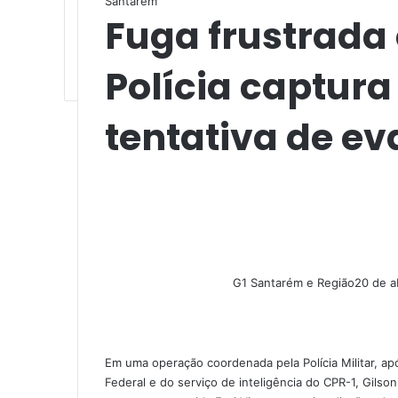
Santarém
Fuga frustrada
Polícia captura
tentativa de e
G1 Santarém e Região
20 de a
F
X
L
M
M
W
T
a
i
e
e
h
e
c
n
s
s
a
l
e
k
s
s
t
e
Em uma operação coordenada pela Polícia Militar, ap
b
e
e
e
s
g
Federal e do serviço de inteligência do CPR-1, Gilso
o
d
n
n
A
r