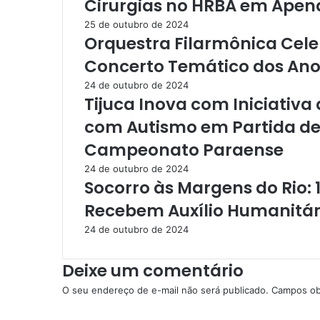
Cirurgias no HRBA em Apen
ã
o
25 de outubro de 2024
:
Orquestra Filarmônica Cele
I
Concerto Temático dos Ano
n
o
24 de outubro de 2024
v
Tijuca Inova com Iniciativ
a
com Autismo em Partida de
ç
õ
Campeonato Paraense
e
s
24 de outubro de 2024
Socorro às Margens do Rio: 
T
e
Recebem Auxílio Humanitár
c
n
24 de outubro de 2024
o
l
Deixe um comentário
ó
g
O seu endereço de e-mail não será publicado.
Campos ob
i
C
c