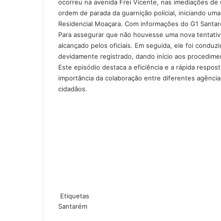
ocorreu na avenida Frei Vicente, nas imediações 
o
i
g
g
p
a
ordem de parada da guarnição policial, iniciando u
k
n
e
e
p
m
Residencial Moaçara. Com informações do G1 Santar
r
r
Para assegurar que não houvesse uma nova tentativa
alcançado pelos oficiais. Em seguida, ele foi conduz
devidamente registrado, dando início aos procedimen
Este episódio destaca a eficiência e a rápida respos
importância da colaboração entre diferentes agênci
cidadãos.
Etiquetas
Santarém