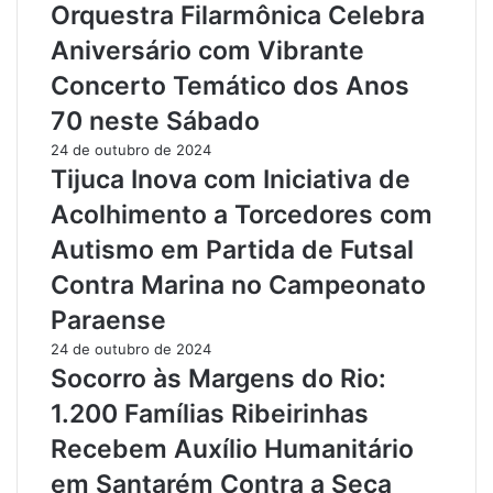
F
i
Orquestra Filarmônica Celebra
i
t
Aniversário com Vibrante
n
a
a
d
Concerto Temático dos Anos
n
e
70 neste Sábado
c
T
e
r
24 de outubro de 2024
i
á
Tijuca Inova com Iniciativa de
r
f
Acolhimento a Torcedores com
o
i
p
c
Autismo em Partida de Futsal
a
o
Contra Marina no Campeonato
r
c
a
o
Paraense
P
m
24 de outubro de 2024
r
P
Socorro às Margens do Rio:
o
o
j
s
1.200 Famílias Ribeirinhas
e
s
Recebem Auxílio Humanitário
t
e
o
d
em Santarém Contra a Seca
s
e