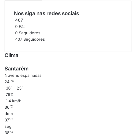
G
u
Nos siga nas redes sociais
s
407
t
0
Fãs
a
0
Seguidores
v
407
Seguidores
o
Clima
Santarém
Nuvens espalhadas
℃
24
36º - 23º
79%
1.4 km/h
℃
36
dom
℃
37
seg
℃
38