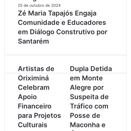
25 de outubro de 2024
Zé Maria Tapajós Engaja
Comunidade e Educadores
em Diálogo Construtivo por
Santarém
A
Artistas de
D
Dupla Detida
r
u
Oriximiná
em Monte
t
p
i
l
Celebram
Alegre por
s
a
Apoio
Suspeita de
t
D
a
e
Financeiro
Tráfico com
s
t
para Projetos
Posse de
d
i
e
d
Culturais
Maconha e
O
a