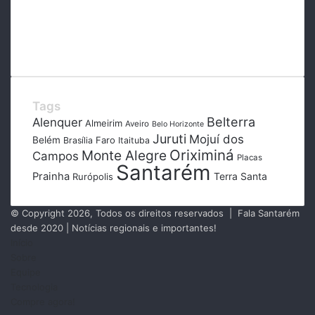
Tags
Belterra
Alenquer
Almeirim
Aveiro
Belo Horizonte
Juruti
Mojuí dos
Belém
Faro
Brasília
Itaituba
Oriximiná
Monte Alegre
Campos
Placas
Santarém
Prainha
Terra Santa
Rurópolis
© Copyright 2026, Todos os direitos reservados | Fala Santarém
desde 2020 | Notícias regionais e importantes!
Início
Sobre
Equipe
Tecnologia
Compre agora!