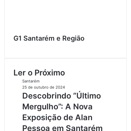
G1 Santarém e Região
W
e
b
s
Ler o Próximo
i
t
Santarém
e
25 de outubro de 2024
Descobrindo “Último
Mergulho”: A Nova
Exposição de Alan
Pessoa em Santarém