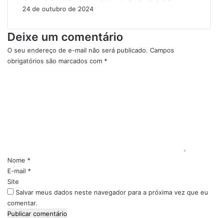
24 de outubro de 2024
C
M
u
a
l
c
Deixe um comentário
t
o
u
n
O seu endereço de e-mail não será publicado.
Campos
r
h
obrigatórios são marcados com
*
a
a
C
i
e
o
s
Ó
m
p
x
e
e
i
n
l
t
a
á
L
r
e
i
Nome
*
i
o
E-mail
*
P
*
Site
a
Salvar meus dados neste navegador para a próxima vez que eu
u
comentar.
l
o