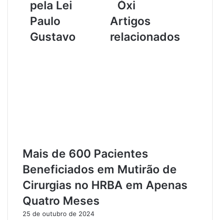
pela Lei
Óxi
r
e
i
m
Paulo
Artigos
x
M
Gustavo
relacionados
i
o
m
n
i
t
n
e
á
A
C
l
e
e
l
g
e
r
b
e
r
p
a
o
Mais de 600 Pacientes
m
r
Beneficiados em Mutirão de
A
S
p
u
Cirurgias no HRBA em Apenas
o
s
Quatro Meses
i
p
o
e
25 de outubro de 2024