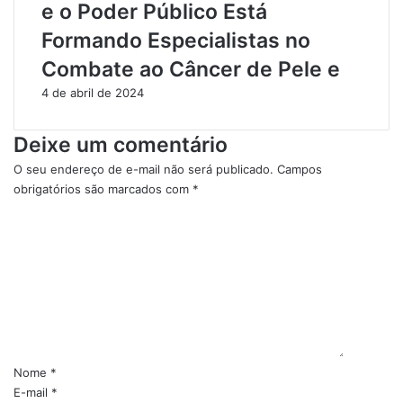
e o Poder Público Está
2
Formando Especialistas no
4
Combate ao Câncer de Pele e
4 de abril de 2024
Deixe um comentário
O seu endereço de e-mail não será publicado.
Campos
obrigatórios são marcados com
*
C
o
m
e
n
t
á
r
i
Nome
*
o
E-mail
*