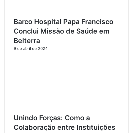
r
é
á
m
A
:
Barco Hospital Papa Francisco
q
U
u
m
Conclui Missão de Saúde em
i
a
T
I
Belterra
e
n
9 de abril de 2024
m
i
S
c
U
i
S
a
"
t
i
v
a
p
a
r
Unindo Forças: Como a
a
Colaboração entre Instituições
2
0