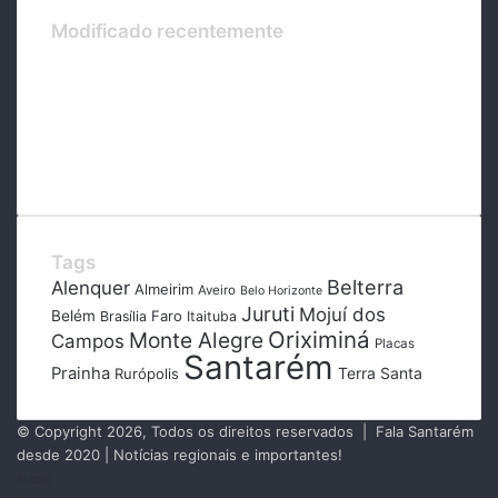
Modificado recentemente
Tags
Belterra
Alenquer
Almeirim
Aveiro
Belo Horizonte
Juruti
Mojuí dos
Belém
Faro
Brasília
Itaituba
Oriximiná
Monte Alegre
Campos
Placas
Santarém
Prainha
Terra Santa
Rurópolis
© Copyright 2026, Todos os direitos reservados | Fala Santarém
desde 2020 | Notícias regionais e importantes!
Início