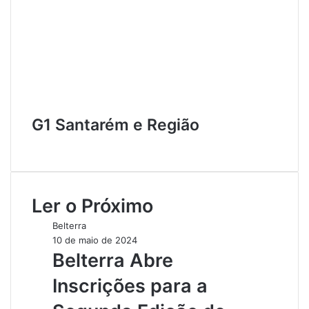
G1 Santarém e Região
W
e
b
s
Ler o Próximo
i
t
Belterra
e
10 de maio de 2024
Belterra Abre
Inscrições para a