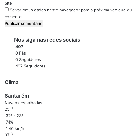
*
Site
Salvar meus dados neste navegador para a próxima vez que eu
comentar.
Nos siga nas redes sociais
407
0
Fãs
0
Seguidores
407
Seguidores
Clima
Santarém
Nuvens espalhadas
℃
25
37º - 23º
74%
1.46 km/h
℃
37