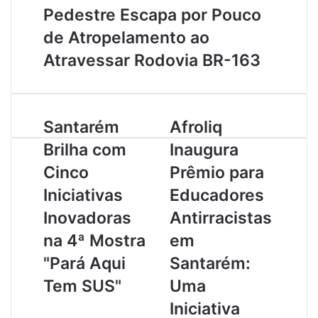
Pedestre Escapa por Pouco
de Atropelamento ao
Atravessar Rodovia BR-163
S
Santarém
A
Afroliq
a
f
Brilha com
Inaugura
n
r
t
o
Cinco
Prêmio para
a
l
Iniciativas
Educadores
r
i
é
q
Inovadoras
Antirracistas
m
I
na 4ª Mostra
em
B
n
r
a
"Pará Aqui
Santarém:
i
u
Tem SUS"
Uma
l
g
h
u
Iniciativa
a
r