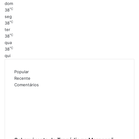
dom
℃
38
seg
℃
38
ter
℃
38
qua
℃
38
qui
Popular
Recente
Comentários