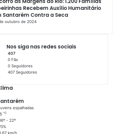
corro às Margens do Rio: 1.200 Famílias
beirinhas Recebem Auxílio Humanitário
 Santarém Contra a Seca
de outubro de 2024
Nos siga nas redes sociais
407
0
Fãs
0
Seguidores
407
Seguidores
Clima
Santarém
uvens espalhadas
℃
25
6º - 22º
70%
0.67 km/h