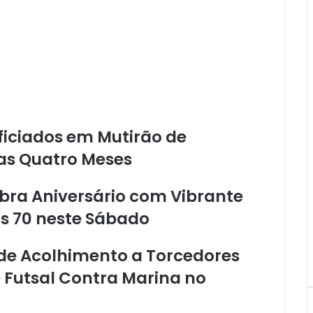
a
r
u
a
r
a
M
a
r
ficiados em Mutirão de
c
a
as Quatro Meses
D
e
bra Aniversário com Vibrante
f
e
s 70 neste Sábado
n
s
a de Acolhimento a Torcedores
o
r
 Futsal Contra Marina no
e
s
d