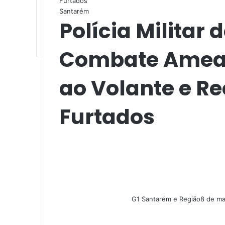
Furtados
Santarém
Polícia Militar
Combate Ameaç
ao Volante e R
Furtados
G1 Santarém e Região
8 de ma
F
X
L
M
M
W
T
a
i
e
e
h
e