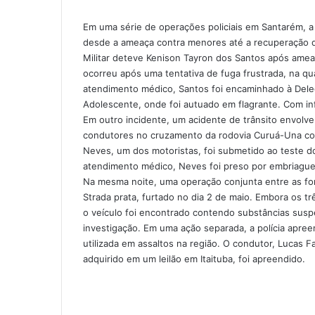
c
n
s
s
a
l
e
k
s
s
t
e
Em uma série de operações policiais em Santarém, a 
b
e
e
e
s
g
desde a ameaça contra menores até a recuperação de 
o
d
n
n
A
r
Militar deteve Kenison Tayron dos Santos após amea
o
i
g
g
p
a
ocorreu após uma tentativa de fuga frustrada, na qu
k
n
e
e
p
m
atendimento médico, Santos foi encaminhado à Deleg
r
r
Adolescente, onde foi autuado em flagrante. Com i
Em outro incidente, um acidente de trânsito envolv
condutores no cruzamento da rodovia Curuá-Una com 
Neves, um dos motoristas, foi submetido ao teste d
atendimento médico, Neves foi preso por embriaguez
Na mesma noite, uma operação conjunta entre as fo
Strada prata, furtado no dia 2 de maio. Embora os tr
o veículo foi encontrado contendo substâncias susp
investigação. Em uma ação separada, a polícia apree
utilizada em assaltos na região. O condutor, Lucas Fa
adquirido em um leilão em Itaituba, foi apreendido.