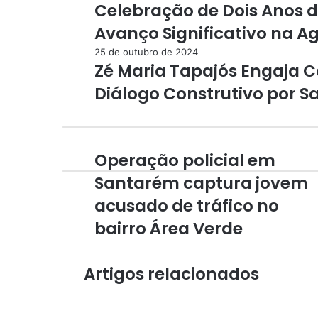
Celebração de Dois Anos 
Avanço Significativo na Ag
25 de outubro de 2024
Zé Maria Tapajós Engaja
Diálogo Construtivo por 
Operação policial em
O
p
Santarém captura jovem
e
acusado de tráfico no
r
a
bairro Área Verde
ç
ã
o
Artigos relacionados
p
o
l