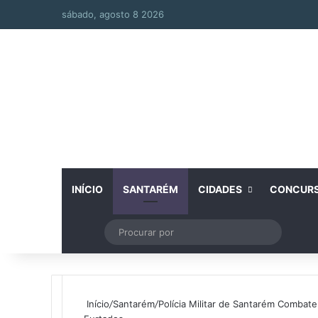
sábado, agosto 8 2026
INÍCIO
SANTARÉM
CIDADES
CONCUR
Artigo aleatório
Switch skin
Procurar
por
Início
/
Santarém
/
Polícia Militar de Santarém Combat