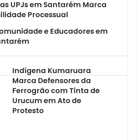
das UPJs em Santarém Marca
ilidade Processual
 Comunidade e Educadores em
Santarém
Indígena Kumaruara
I
n
Marca Defensores da
d
Ferrogrão com Tinta de
í
g
Urucum em Ato de
e
n
Protesto
a
K
u
m