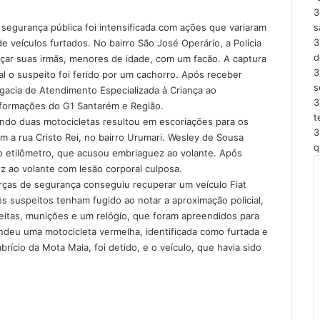
3
segurança pública foi intensificada com ações que variaram
s
3
veículos furtados. No bairro São José Operário, a Polícia
d
çar suas irmãs, menores de idade, com um facão. A captura
3
al o suspeito foi ferido por um cachorro. Após receber
s
acia de Atendimento Especializada à Criança ao
3
nformações do G1 Santarém e Região.
t
endo duas motocicletas resultou em escoriações para os
3
a rua Cristo Rei, no bairro Urumari. Wesley de Sousa
q
o etilômetro, que acusou embriaguez ao volante. Após
 ao volante com lesão corporal culposa.
rças de segurança conseguiu recuperar um veículo Fiat
ês suspeitos tenham fugido ao notar a aproximação policial,
eitas, munições e um relógio, que foram apreendidos para
ndeu uma motocicleta vermelha, identificada como furtada e
brício da Mota Maia, foi detido, e o veículo, que havia sido