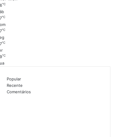
℃
6
áb
℃
7
om
℃
7
eg
℃
7
er
℃
9
ua
Popular
Recente
Comentários