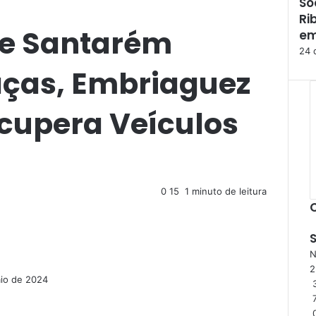
So
F
Ri
e
 de Santarém
c
em
h
24 
a
as, Embriaguez
r
ecupera Veículos
0
15
1 minuto de leitura
N
io de 2024
3