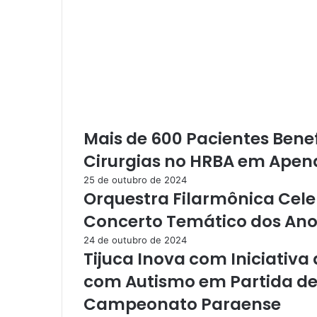
i
c
i
a
l
e
m
S
a
Mais de 600 Pacientes Bene
n
t
Cirurgias no HRBA em Apen
a
25 de outubro de 2024
r
Orquestra Filarmônica Cele
é
m
Concerto Temático dos Ano
c
24 de outubro de 2024
a
Tijuca Inova com Iniciativ
p
t
com Autismo em Partida de
u
Campeonato Paraense
r
a