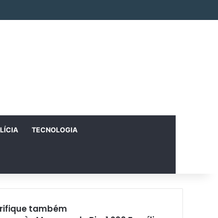
Facebook
X
Instagram
RSS
Entrar
Artigo aleatório
Barra Lateral
LÍCIA
TECNOLOGIA
rifique também