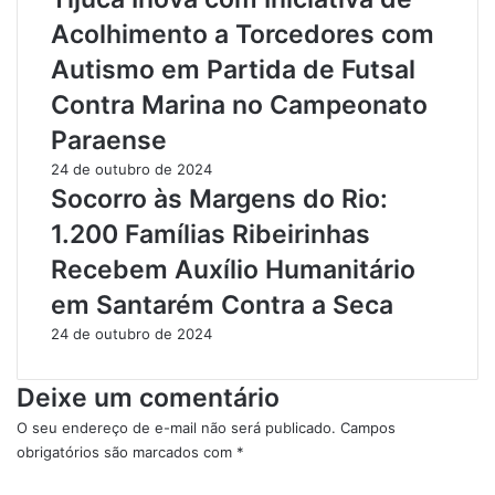
C
n
Acolhimento a Torcedores com
a
d
Autismo em Partida de Futsal
p
o
t
S
Contra Marina no Campeonato
u
a
Paraense
r
ú
a
d
24 de outubro de 2024
d
e
Socorro às Margens do Rio:
a
e
1.200 Famílias Ribeirinhas
p
R
o
e
Recebem Auxílio Humanitário
r
l
em Santarém Contra a Seca
C
a
â
c
24 de outubro de 2024
m
i
e
o
Deixe um comentário
r
n
a
a
O seu endereço de e-mail não será publicado.
Campos
s
m
obrigatórios são marcados com
*
d
e
C
e
n