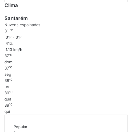
Clima
Santarém
Nuvens espalhadas
℃
31
31º - 31º
41%
1.13 km/h
℃
37
dom
℃
37
seg
℃
38
ter
℃
39
qua
℃
39
qui
Popular