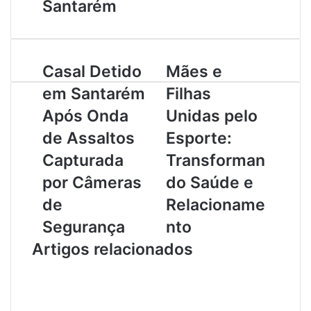
Santarém
C
Casal Detido
M
Mães e
a
ã
em Santarém
Filhas
s
e
a
s
Após Onda
Unidas pelo
l
e
de Assaltos
Esporte:
D
F
e
i
Capturada
Transforman
t
l
por Câmeras
do Saúde e
i
h
d
a
de
Relacioname
o
s
Segurança
nto
e
U
m
n
Artigos relacionados
S
i
a
d
n
a
t
s