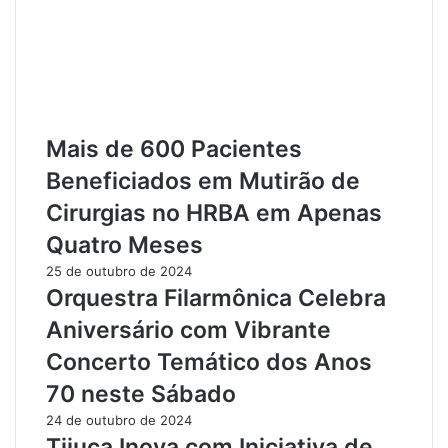
a
p
r
e
é
l
m
o
A
E
p
s
ó
p
Mais de 600 Pacientes
s
o
O
r
Beneficiados em Mutirão de
n
t
Cirurgias no HRBA em Apenas
d
e
a
:
Quatro Meses
d
T
25 de outubro de 2024
e
r
Orquestra Filarmônica Celebra
A
a
s
n
Aniversário com Vibrante
s
s
Concerto Temático dos Anos
a
f
l
o
70 neste Sábado
t
r
24 de outubro de 2024
o
m
Tijuca Inova com Iniciativa de
s
a