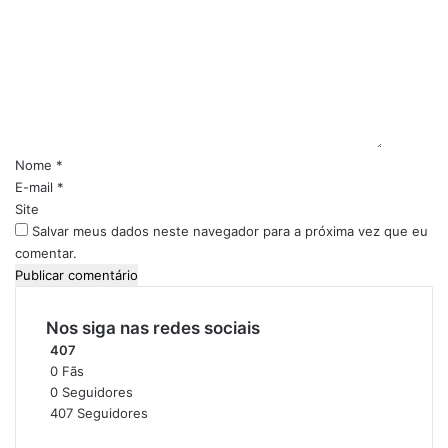
o
S
t
m
e
o
e
g
n
u
t
r
á
a
r
n
i
ç
Nome
*
a
o
E-mail
*
*
Site
Salvar meus dados neste navegador para a próxima vez que eu
comentar.
Nos siga nas redes sociais
407
0
Fãs
0
Seguidores
407
Seguidores