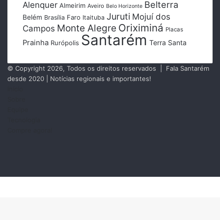
Belterra
Alenquer
Almeirim
Aveiro
Belo Horizonte
Juruti
Mojuí dos
Belém
Faro
Brasília
Itaituba
Oriximiná
Monte Alegre
Campos
Placas
Santarém
Prainha
Terra Santa
Rurópolis
© Copyright 2026, Todos os direitos reservados | Fala Santarém
desde 2020 | Notícias regionais e importantes!
Início
Sobre
Equipe
Tecnologia
Compre agora!
Facebook
X
Instagram
RSS
Facebook
X
Messenger
Messenger
WhatsApp
Telegram
Botão
Voltar
ao