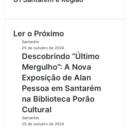
W
e
b
s
Ler o Próximo
i
t
Santarém
e
25 de outubro de 2024
Descobrindo “Último
Mergulho”: A Nova
Exposição de Alan
Pessoa em Santarém
na Biblioteca Porão
Cultural
Santarém
25 de outubro de 2024