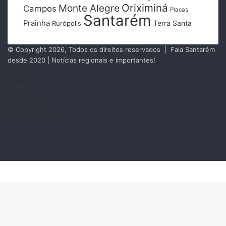
Oriximiná
Monte Alegre
Campos
Placas
Santarém
Prainha
Terra Santa
Rurópolis
© Copyright 2026, Todos os direitos reservados | Fala Santarém
desde 2020 | Notícias regionais e importantes!
Início
Sobre
Equipe
Tecnologia
Compre agora!
Facebook
X
Instagram
RSS
Facebook
X
Messenger
Messenger
WhatsApp
Telegram
Botão
Voltar
ao
topo