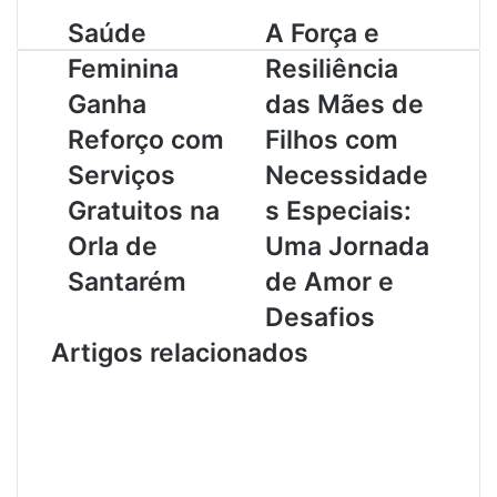
S
Saúde
A
A Força e
a
F
Feminina
Resiliência
ú
o
d
r
Ganha
das Mães de
e
ç
Reforço com
Filhos com
F
a
e
e
Serviços
Necessidade
m
R
Gratuitos na
s Especiais:
i
e
n
s
Orla de
Uma Jornada
i
i
Santarém
de Amor e
n
l
a
i
Desafios
G
ê
Artigos relacionados
a
n
n
c
h
i
a
a
R
d
e
a
f
s