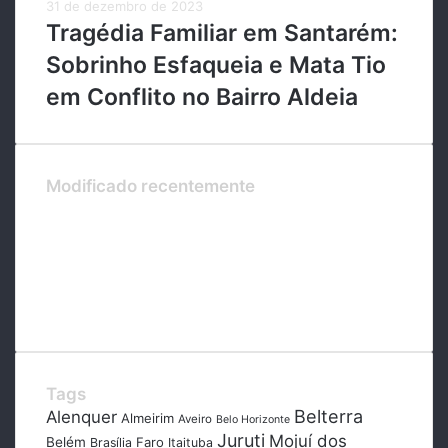
31 de dezembro de 2023
Tragédia Familiar em Santarém:
Sobrinho Esfaqueia e Mata Tio
em Conflito no Bairro Aldeia
Modificado recentemente
Tags
Belterra
Alenquer
Almeirim
Aveiro
Belo Horizonte
Juruti
Mojuí dos
Belém
Faro
Brasília
Itaituba