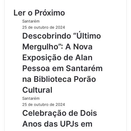
s
Ler o Próximo
i
t
Santarém
e
25 de outubro de 2024
Descobrindo “Último
Mergulho”: A Nova
Exposição de Alan
Pessoa em Santarém
na Biblioteca Porão
Cultural
Santarém
25 de outubro de 2024
Celebração de Dois
Anos das UPJs em