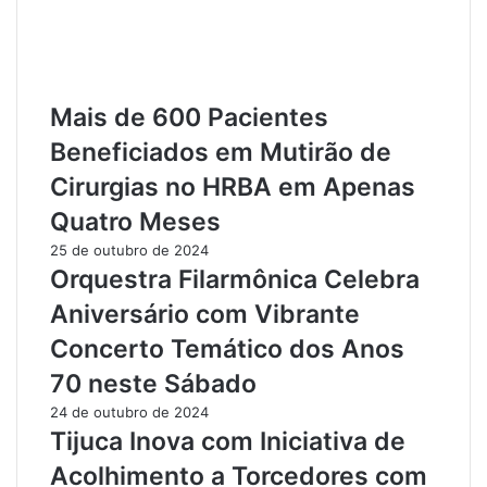
o
M
r
ã
ç
e
o
s
c
d
Mais de 600 Pacientes
o
e
Beneficiados em Mutirão de
m
F
S
i
Cirurgias no HRBA em Apenas
e
l
Quatro Meses
r
h
v
o
25 de outubro de 2024
i
s
Orquestra Filarmônica Celebra
ç
c
Aniversário com Vibrante
o
o
s
m
Concerto Temático dos Anos
G
N
70 neste Sábado
r
e
a
c
24 de outubro de 2024
t
e
Tijuca Inova com Iniciativa de
u
s
Acolhimento a Torcedores com
i
s