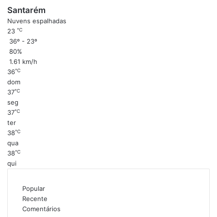
Santarém
Nuvens espalhadas
℃
23
36º - 23º
80%
1.61 km/h
℃
36
dom
℃
37
seg
℃
37
ter
℃
38
qua
℃
38
qui
Popular
Recente
Comentários