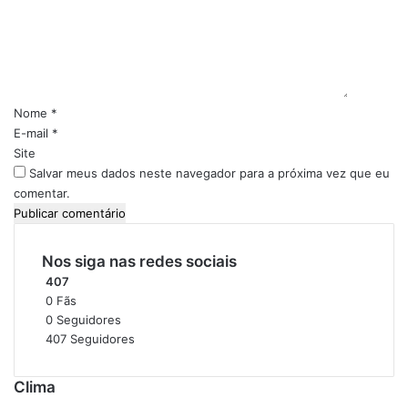
r
e
n
n
a
t
d
á
a
r
d
i
Nome
*
e
o
E-mail
*
A
*
Site
m
Salvar meus dados neste navegador para a próxima vez que eu
o
comentar.
r
e
D
e
Nos siga nas redes sociais
s
407
a
0
Fãs
f
0
Seguidores
i
407
Seguidores
o
s
Clima