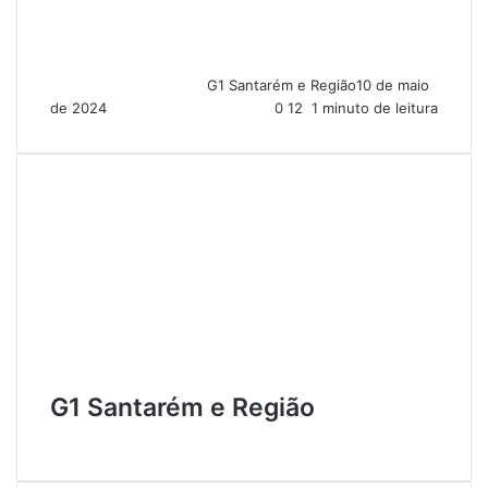
G1 Santarém e Região
10 de maio
de 2024
0
12
1 minuto de leitura
G1 Santarém e Região
W
e
b