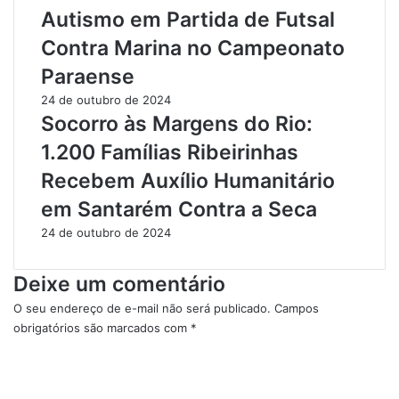
t
i
Autismo em Partida de Futsal
o
d
Contra Marina no Campeonato
s
a
n
d
Paraense
a
e
24 de outubro de 2024
O
s
Socorro às Margens do Rio:
r
E
l
s
1.200 Famílias Ribeirinhas
a
p
Recebem Auxílio Humanitário
d
e
e
c
em Santarém Contra a Seca
S
i
24 de outubro de 2024
a
a
n
i
t
s
Deixe um comentário
a
:
r
U
O seu endereço de e-mail não será publicado.
Campos
é
m
obrigatórios são marcados com
*
m
a
C
J
o
o
m