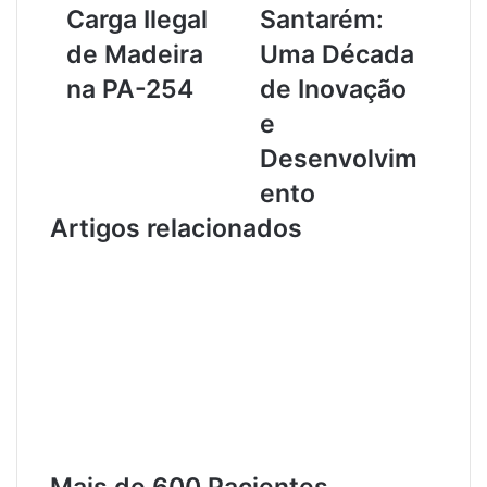
b
r
Carga Ilegal
Santarém:
i
o
de Madeira
Uma Década
e
d
n
e
na PA-254
de Inovação
t
G
e
a
e
l
s
Desenvolvim
e
t
ento
m
ã
Ó
o
Artigos relacionados
b
e
i
G
d
o
o
v
s
e
I
r
n
n
t
a
e
n
r
ç
c
a