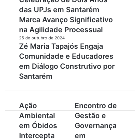
das UPJs em Santarém
Marca Avanço Significativo
na Agilidade Processual
25 de outubro de 2024
Zé Maria Tapajós Engaja
Comunidade e Educadores
em Diálogo Construtivo por
Santarém
A
Ação
E
Encontro de
ç
n
Ambiental
Gestão e
ã
c
o
o
em Óbidos
Governança
A
n
Intercepta
em
m
t