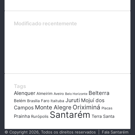
Modificado recentemente
Tags
Belterra
Alenquer
Almeirim
Aveiro
Belo Horizonte
Juruti
Mojuí dos
Belém
Faro
Brasília
Itaituba
Oriximiná
Monte Alegre
Campos
Placas
Santarém
Prainha
Terra Santa
Rurópolis
© Copyright 2026, Todos os direitos reservados | Fala Santarém