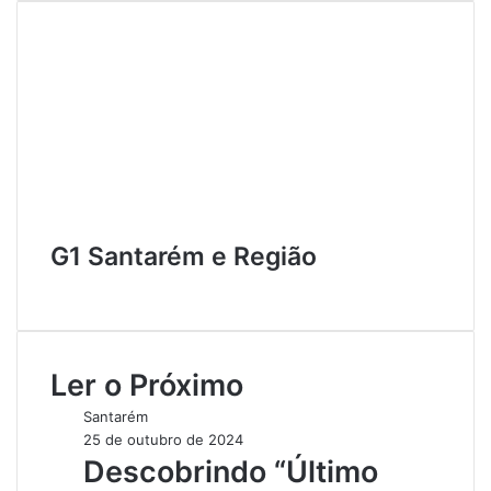
G1 Santarém e Região
W
e
b
s
Ler o Próximo
i
t
Santarém
e
25 de outubro de 2024
Descobrindo “Último