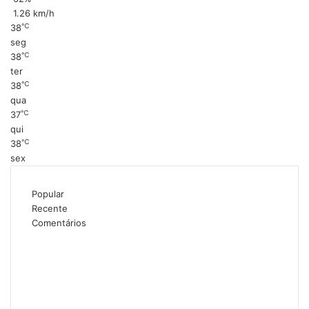
1.26 km/h
℃
38
seg
℃
38
ter
℃
38
qua
℃
37
qui
℃
38
sex
Popular
Recente
Comentários