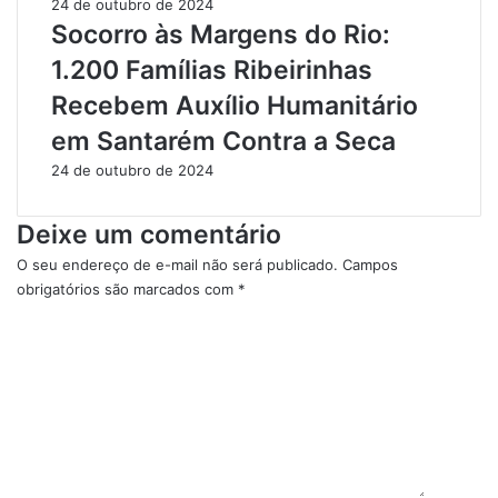
24 de outubro de 2024
r
I
Socorro às Margens do Rio:
a
n
1.200 Famílias Ribeirinhas
n
o
a
v
Recebem Auxílio Humanitário
P
a
em Santarém Contra a Seca
A
ç
-
ã
24 de outubro de 2024
2
o
5
e
Deixe um comentário
4
D
e
O seu endereço de e-mail não será publicado.
Campos
s
obrigatórios são marcados com
*
e
C
n
o
v
m
o
e
l
n
v
t
i
á
m
r
e