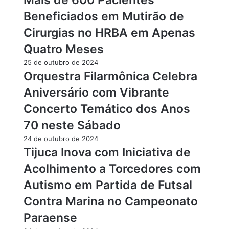
Mais de 600 Pacientes
e
e
p
m
Beneficiados em Mutirão de
t
S
Cirurgias no HRBA em Apenas
a
a
C
n
Quatro Meses
a
t
25 de outubro de 2024
r
a
Orquestra Filarmônica Celebra
g
r
a
é
Aniversário com Vibrante
I
m
Concerto Temático dos Anos
l
:
e
U
70 neste Sábado
g
m
24 de outubro de 2024
a
a
Tijuca Inova com Iniciativa de
l
D
d
é
Acolhimento a Torcedores com
e
c
Autismo em Partida de Futsal
M
a
a
d
Contra Marina no Campeonato
d
a
Paraense
e
d
i
e