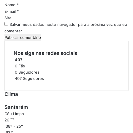
n
i
Nome
*
t
o
E-mail
*
o
*
Site
Salvar meus dados neste navegador para a próxima vez que eu
comentar.
Nos siga nas redes sociais
407
0
Fãs
0
Seguidores
407
Seguidores
Clima
Santarém
Céu Limpo
℃
26
38º - 25º
62%