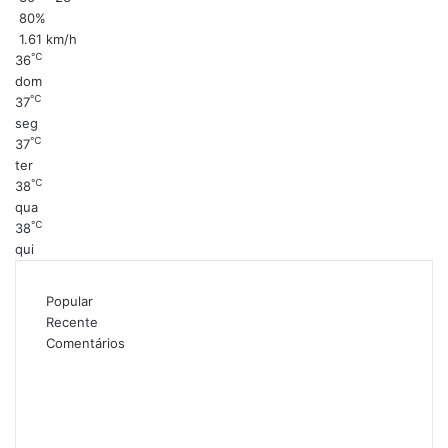
80%
1.61 km/h
℃
36
dom
℃
37
seg
℃
37
ter
℃
38
qua
℃
38
qui
Popular
Recente
Comentários