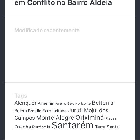
em Conflito no Bairro Aldeia
Modificado recentemente
Tags
Belterra
Alenquer
Almeirim
Aveiro
Belo Horizonte
Juruti
Mojuí dos
Belém
Faro
Brasília
Itaituba
Oriximiná
Monte Alegre
Campos
Placas
Santarém
Prainha
Terra Santa
Rurópolis