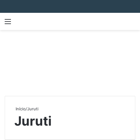
Menu
P
Início
/
Juruti
Juruti