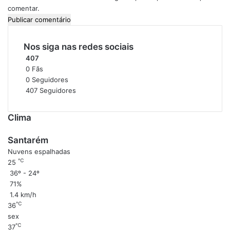
comentar.
Nos siga nas redes sociais
407
0
Fãs
0
Seguidores
407
Seguidores
Clima
Santarém
Nuvens espalhadas
℃
25
36º - 24º
71%
1.4 km/h
℃
36
sex
℃
37