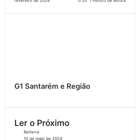
fevereiro de 2024
0
20
1 minuto de leitura
G1 Santarém e Região
W
e
b
s
Ler o Próximo
i
t
Belterra
e
10 de maio de 2024