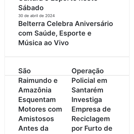
Sábado
30 de abril de 2024
Belterra Celebra Aniversário
com Saúde, Esporte e
Música ao Vivo
S
São
O
Operação
ã
p
Raimundo e
Policial em
o
e
R
r
Amazônia
Santarém
a
a
Esquentam
Investiga
i
ç
m
ã
Motores com
Empresa de
u
o
Amistosos
Reciclagem
n
P
d
o
Antes da
por Furto de
o
l