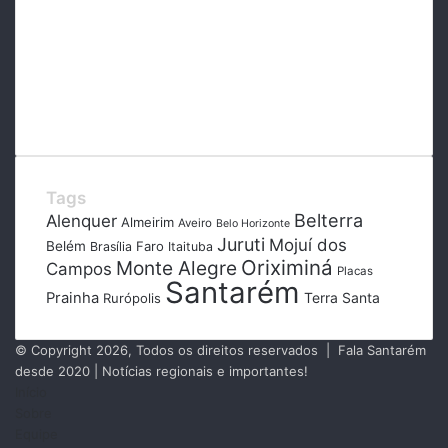
Tags
Belterra
Alenquer
Almeirim
Aveiro
Belo Horizonte
Juruti
Mojuí dos
Belém
Faro
Brasília
Itaituba
Oriximiná
Monte Alegre
Campos
Placas
Santarém
Prainha
Terra Santa
Rurópolis
© Copyright 2026, Todos os direitos reservados | Fala Santarém
desde 2020 | Notícias regionais e importantes!
Início
Sobre
Equipe