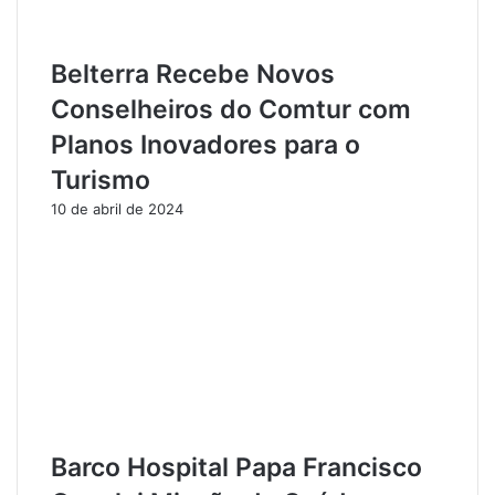
a
p
C
o
Belterra Recebe Novos
o
r
p
F
Conselheiros do Comtur com
a
u
Planos Inovadores para o
P
r
a
t
Turismo
r
o
á
d
10 de abril de 2024
S
e
u
E
b
n
-
e
2
r
0
g
i
a
Barco Hospital Papa Francisco