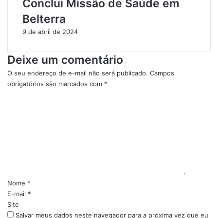
Conclui Missão de Saúde em
Belterra
9 de abril de 2024
Deixe um comentário
O seu endereço de e-mail não será publicado.
Campos
obrigatórios são marcados com
*
C
o
m
e
n
t
á
r
i
Nome
*
o
E-mail
*
*
Site
Salvar meus dados neste navegador para a próxima vez que eu