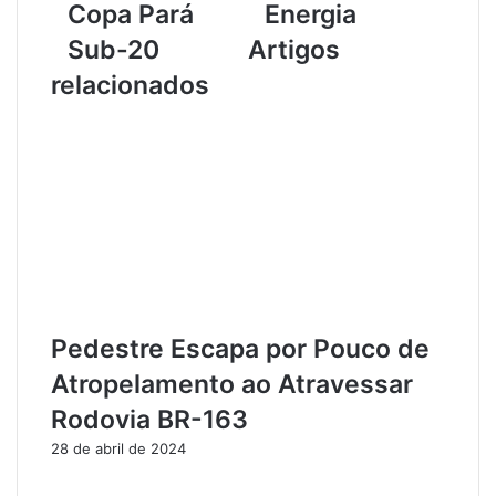
Copa Pará
Energia
e
i
A
c
Sub-20
Artigos
m
i
relacionados
a
a
z
l
ô
e
n
m
i
S
a
a
E
n
s
t
q
a
u
r
e
é
n
m
Pedestre Escapa por Pouco de
t
I
Atropelamento ao Atravessar
a
n
m
v
Rodovia BR-163
M
e
28 de abril de 2024
o
s
t
t