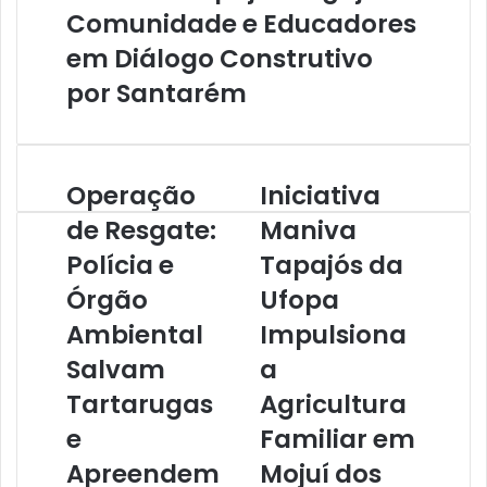
Comunidade e Educadores
em Diálogo Construtivo
por Santarém
Operação
Iniciativa
O
I
p
n
de Resgate:
Maniva
e
i
Polícia e
Tapajós da
r
c
a
i
Órgão
Ufopa
ç
a
ã
Ambiental
t
Impulsiona
o
i
Salvam
a
d
v
e
a
Tartarugas
Agricultura
R
M
e
Familiar em
e
a
s
n
Apreendem
Mojuí dos
g
i