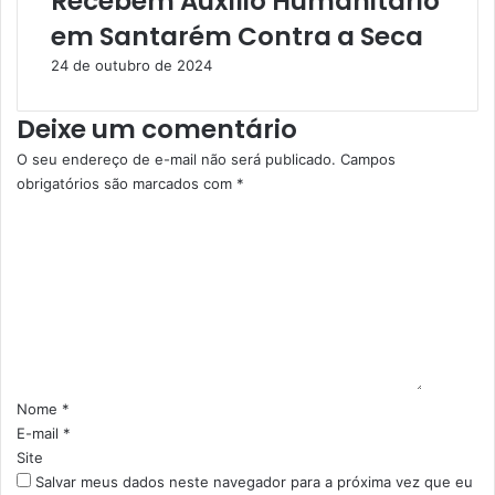
Recebem Auxílio Humanitário
e
l
em Santarém Contra a Seca
A
i
p
a
24 de outubro de 2024
r
r
e
e
Deixe um comentário
e
m
n
M
O seu endereço de e-mail não será publicado.
Campos
d
o
obrigatórios são marcados com
*
e
j
C
m
u
o
2
í
m
0
d
e
0
o
n
k
s
t
g
C
á
d
a
e
m
r
C
p
i
Nome
*
a
o
o
E-mail
*
r
s
*
Site
n
Salvar meus dados neste navegador para a próxima vez que eu
e