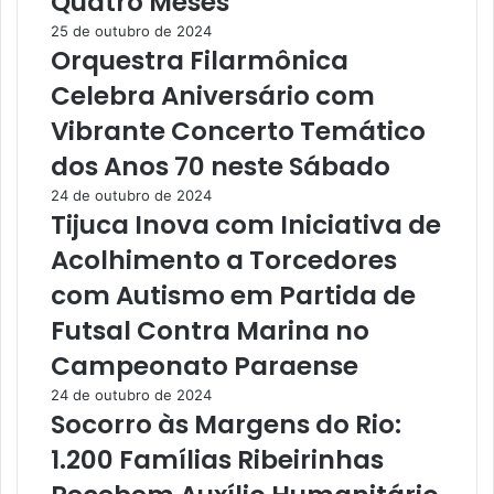
Quatro Meses
e
s
25 de outubro de 2024
n
i
Orquestra Filarmônica
t
o
a
n
Celebra Aniversário com
l
a
Vibrante Concerto Temático
S
a
a
A
dos Anos 70 neste Sábado
l
g
24 de outubro de 2024
v
r
Tijuca Inova com Iniciativa de
a
i
m
c
Acolhimento a Torcedores
T
u
com Autismo em Partida de
a
l
r
t
Futsal Contra Marina no
t
u
Campeonato Paraense
a
r
r
a
24 de outubro de 2024
u
F
Socorro às Margens do Rio:
g
a
1.200 Famílias Ribeirinhas
a
m
s
i