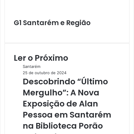
G1 Santarém e Região
W
e
b
s
Ler o Próximo
i
t
Santarém
e
25 de outubro de 2024
Descobrindo “Último
Mergulho”: A Nova
Exposição de Alan
Pessoa em Santarém
na Biblioteca Porão