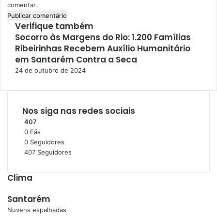
comentar.
I
l
Verifique também
e
Socorro às Margens do Rio: 1.200 Famílias
F
g
Ribeirinhas Recebem Auxílio Humanitário
e
a
c
em Santarém Contra a Seca
l
h
24 de outubro de 2024
;
a
U
r
m
D
Nos siga nas redes sociais
e
t
407
i
0
Fãs
d
0
Seguidores
o
407
Seguidores
Clima
Santarém
Nuvens espalhadas