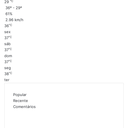
℃
29
36º - 29º
61%
2.96 km/h
℃
36
sex
℃
37
sáb
℃
37
dom
℃
37
seg
℃
38
ter
Popular
Recente
Comentários