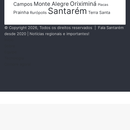
Oriximiná
Monte Alegre
Campos
Placas
Santarém
Prainha
Terra Santa
Rurópolis
© Copyright 2026, Todos os direitos reservados | Fala Santarém
desde 2020 | Notícias regionais e importantes!
Início
Sobre
Equipe
Tecnologia
Compre agora!
Facebook
X
Instagram
RSS
Facebook
X
Messenger
Messenger
WhatsApp
Telegram
Botão
Voltar
ao
topo