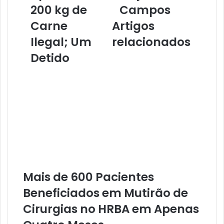
200 kg de
Campos
a
v
t
a
Carne
Artigos
e
T
Ilegal; Um
relacionados
:
a
P
p
Detido
o
a
l
j
í
ó
c
s
i
d
a
a
e
U
Ó
f
r
o
g
p
ã
a
Mais de 600 Pacientes
o
I
A
m
Beneficiados em Mutirão de
m
p
Cirurgias no HRBA em Apenas
b
u
i
l