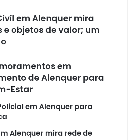
Civil em Alenquer mira
s e objetos de valor; um
ão
rimoramentos em
himento de Alenquer para
em-Estar
Policial em Alenquer para
ca
 em Alenquer mira rede de