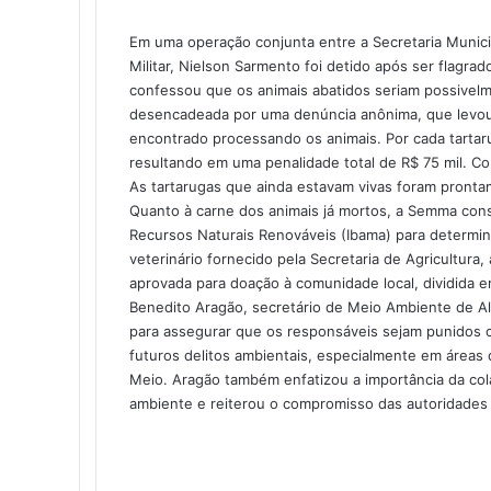
c
n
s
s
a
l
e
k
s
s
t
e
Em uma operação conjunta entre a Secretaria Munici
b
e
e
e
s
g
Militar, Nielson Sarmento foi detido após ser flagr
o
d
n
n
A
r
confessou que os animais abatidos seriam possivel
o
i
g
g
p
a
desencadeada por uma denúncia anônima, que levou a
k
n
e
e
p
m
encontrado processando os animais. Por cada tartaru
r
r
resultando em uma penalidade total de R$ 75 mil. C
As tartarugas que ainda estavam vivas foram prontam
Quanto à carne dos animais já mortos, a Semma consu
Recursos Naturais Renováveis (Ibama) para determi
veterinário fornecido pela Secretaria de Agricultura,
aprovada para doação à comunidade local, dividida em
Benedito Aragão, secretário de Meio Ambiente de Ale
para assegurar que os responsáveis sejam punidos c
futuros delitos ambientais, especialmente em áreas
Meio. Aragão também enfatizou a importância da co
ambiente e reiterou o compromisso das autoridades l