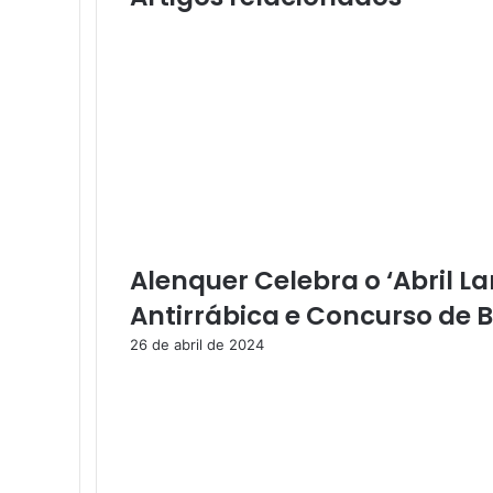
'
P
a
i
x
ã
o
d
e
C
r
i
Alenquer Celebra o ‘Abril L
s
Antirrábica e Concurso de 
t
o
26 de abril de 2024
'
e
s
t
r
e