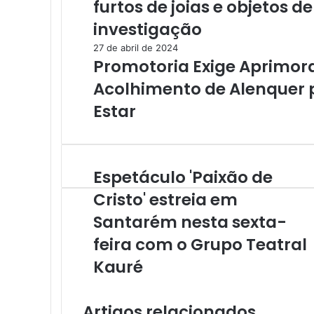
furtos de joias e objetos d
investigação
27 de abril de 2024
Promotoria Exige Aprimor
Acolhimento de Alenquer p
Estar
Espetáculo 'Paixão de
E
s
Cristo' estreia em
p
Santarém nesta sexta-
e
t
feira com o Grupo Teatral
á
c
Kauré
u
l
o
Artigos relacionados