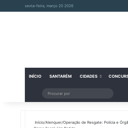
sexta-feira, março 20 2026
INÍCIO
SANTARÉM
CIDADES
CONCUR
Artigo aleatório
Switch skin
Procurar
por
Início
/
Alenquer
/
Operação de Resgate: Polícia e Ór