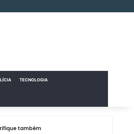
Facebook
X
Instagram
RSS
Entrar
Artigo aleatório
Barra Lateral
LÍCIA
TECNOLOGIA
rifique também