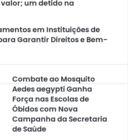
e valor; um detido na
amentos em Instituições de
ara Garantir Direitos e Bem-
Combate ao Mosquito
C
o
Aedes aegypti Ganha
m
Força nas Escolas de
b
a
Óbidos com Nova
t
e
Campanha da Secretaria
a
de Saúde
o
M