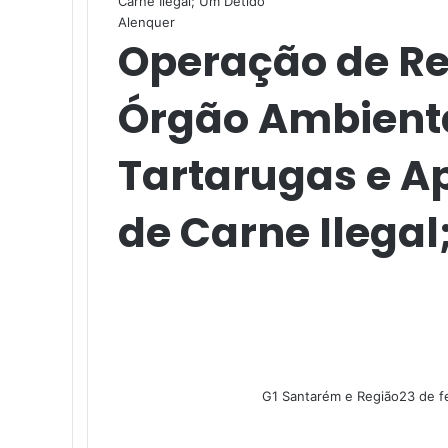
Carne Ilegal; Um Detido
Alenquer
Operação de Res
Órgão Ambient
Tartarugas e A
de Carne Ilegal
G1 Santarém e Região
23 de f
F
X
L
M
M
W
T
a
i
e
e
h
e