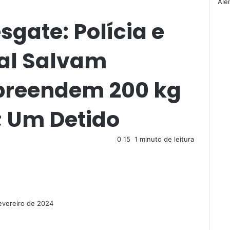
F
Ale
e
gate: Polícia e
c
h
a
al Salvam
r
preendem 200 kg
; Um Detido
0
15
1 minuto de leitura
evereiro de 2024