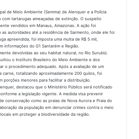
pal de Meio Ambiente (Semma) de Alenquer e a Polícia
ado com tartarugas ameaçadas de extinção. O suspeito
mente vendidos em Manaus, Amazonas. A ação foi
s autoridades até a residência de Sarmento, onde ele foi
ga apreendida, foi imposta uma multa de R$ 5 mil,
om informações do G1 Santarém e Região.
ente devolvidas ao seu habitat natural, no Rio Surubiú.
ltou o Instituto Brasileiro do Meio Ambiente e dos
nar o procedimento adequado. Após a avaliação de um
 a carne, totalizando aproximadamente 200 quilos, foi
 porções menores para facilitar a distribuição.
nquer, destacou que o Ministério Público será notificado
onforme a legislação vigente. A medida visa prevenir
 de conservação como as praias de Nova Aurora e Praia do
laboração da população em denunciar crimes contra o meio
ocais em proteger a biodiversidade da região.